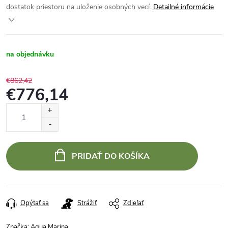
dostatok priestoru na uloženie osobných vecí.
Detailné informácie
na objednávku
€862,42
€776,14
Jednotková
cena:
PRIDAŤ DO KOŠÍKA
Opýtať sa
Strážiť
Zdieľať
Značka:
Aqua Marina