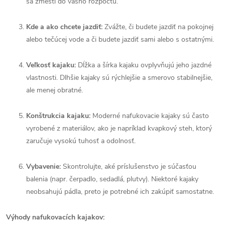
sa zmestí do vášho rozpočtu.
Kde a ako chcete jazdiť:
Zvážte, či budete jazdiť na pokojnej
alebo tečúcej vode a či budete jazdiť sami alebo s ostatnými.
Veľkosť kajaku:
Dĺžka a šírka kajaku ovplyvňujú jeho jazdné
vlastnosti. Dlhšie kajaky sú rýchlejšie a smerovo stabilnejšie,
ale menej obratné.
Konštrukcia kajaku:
Moderné nafukovacie kajaky sú často
vyrobené z materiálov, ako je napríklad kvapkový steh, ktorý
zaručuje vysokú tuhosť a odolnosť.
Vybavenie:
Skontrolujte, aké príslušenstvo je súčasťou
balenia (napr. čerpadlo, sedadlá, plutvy). Niektoré kajaky
neobsahujú pádla, preto je potrebné ich zakúpiť samostatne.
Výhody nafukovacích kajakov: