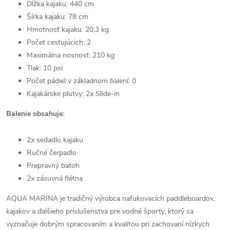
Dĺžka kajaku: 440 cm
Šírka kajaku: 78 cm
Hmotnosť kajaku: 20,3 kg
Počet cestujúcich: 2
Maximálna nosnosť: 210 kg
Tlak: 10 psi
Počet pádiel v základnom balení: 0
Kajakárske plutvy: 2x Slide-in
Balenie obsahuje:
2x sedadlo kajaku
Ručné čerpadlo
Prepravný batoh
2x zásuvná flétna
AQUA MARINA je tradičný výrobca nafukovacích paddleboardov,
kajakov a ďalšieho príslušenstva pre vodné športy, ktorý sa
vyznačuje dobrým spracovaním a kvalitou pri zachovaní nízkych