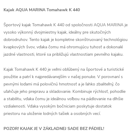
Kajak AQUA MARINA Tomahawk K 440
Športový kajak Tomahawk K 440 od spoločnosti AQUA MARINA je
vysoko výkonný dvojmiestny kajak, ideálny pre skutočných
dobrodruhov. Tento kajak je kompletne skonštruovaný technológiou
kvapkových švov, vďaka čomu má ohromujúcu tuhosť a dokonalé
jazdné vlastnosti, ktoré sa približujú vlastnostiam pevného kajaku.
Kajak Tomahawk K 440 je veľmi obľúbený na športové a turistické
použitie a patrí k najpredávanejším v našej ponuke. V porovnaní s
pevnými loďami má polovičnú hmotnosť a je ľahko zbaliteľný, čo
uľahčuje jeho prepravu a skladovanie. Kombinuje rýchlosť, pohodlie
a stabilitu, vďaka čomu je ideálnou voľbou na pádlovanie na dlhšie
vzdialenosti. Vďaka vysokým bočniciam poskytuje dostatok
priestoru na uloženie lodných tašiek a osobných vecí.
POZOR! KAJAK JE V ZÁKLADNEJ SADE BEZ PÁDIEL!