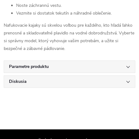
Noste záchrannú vestu.
Vezmite si dostatok tekutín a náhradné oblečenie.
Nafukovacie kajaky sú skvelou voľbou pre každého, kto hľadá ľahko
prenosné a skladovateľné plavidlo na vodné dobrodružstvá. Vyberte
si správny model, ktorý vyhovuje vašim potrebám, a užite si
bezpečné a zábavné pádlovanie.
Parametre produktu
Diskusia