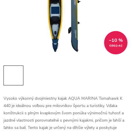
–10 %
€862,42
Vysoko výkonný dvojmiestny kajak AQUA MARINA Tomahawk K
440 je ideálnou voľbou pre milovníkov športu a turistiky. Vďaka
konštrukcii s plným kvapkovým švom ponúka výnimočnú tuhosť a
jazdné vlastnosti porovnateľné s pevnými kajakmi, pričom je ľahší a
ľahko sa balí. Tento kajak je určený na dlhšie výlety a poskytuje