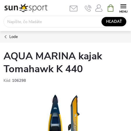
Prejsť
NÁKUPN
KOŠÍK
na
obsah
HĽADAŤ
Lode
AQUA MARINA kajak
Tomahawk K 440
Kód:
106298