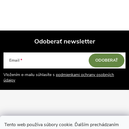
Odoberať newsletter
Z
Email
ODOBERAŤ
á
Vložením e-mailu súhlasíte s
podmienkami ochrany osobných
p
údajov
ä
t
i
Tento web používa súbory cookie. Ďalším prechádzaním