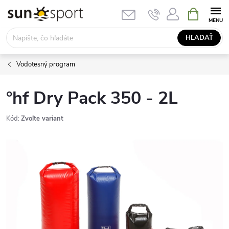
Prejsť
NÁKUPN
KOŠÍK
na
obsah
HĽADAŤ
Vodotesný program
°hf Dry Pack 350 - 2L
Kód:
Zvoľte variant