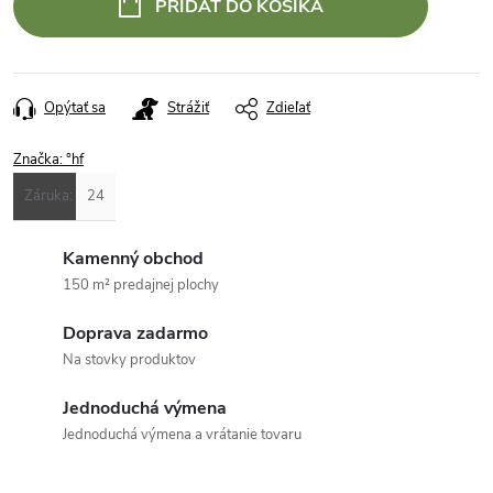
PRIDAŤ DO KOŠÍKA
Opýtať sa
Strážiť
Zdieľať
Značka:
°hf
Záruka
:
24
Kamenný obchod
150 m² predajnej plochy
Doprava zadarmo
Na stovky produktov
Jednoduchá výmena
Jednoduchá výmena a vrátanie tovaru