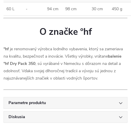
60 L
-
94 cm
98 cm
30 cm
450 g
O značke °hf
°hf
je renomovaný výrobca lodného vybavenia, ktorý sa zameriava
na kvalitu, bezpečnosť a inovácie. Všetky výrobky, vrátane
balenie
°hf Dry Pack 350
, sú vyrábané v Nemecku s dôrazom na detail a
odolnosť. Vďaka svojej dlhoročnej tradícii a vývoju sú jednou z
najuznávanejších značiek v oblasti vodných športov.
Parametre produktu
Diskusia