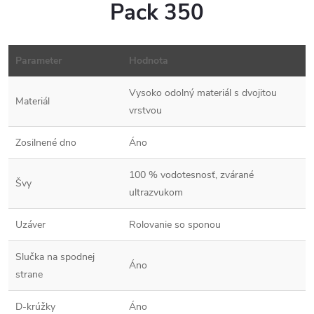
Pack 350
Parameter
Hodnota
Vysoko odolný materiál s dvojitou
Materiál
vrstvou
Zosilnené dno
Áno
100 % vodotesnosť, zvárané
Švy
ultrazvukom
Uzáver
Rolovanie so sponou
Slučka na spodnej
Áno
strane
D-krúžky
Áno