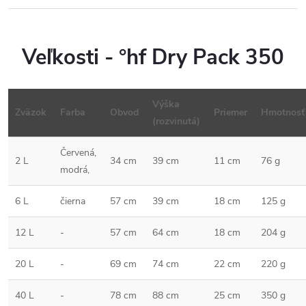
Veľkosti - °hf Dry Pack 350
Výška
Zväzok
Farba
Obvod
Priemer
Hmotnosť
(rozvinutá)
Červená,
2 L
34 cm
39 cm
11 cm
76 g
modrá,
6 L
čierna
57 cm
39 cm
18 cm
125 g
12 L
-
57 cm
64 cm
18 cm
204 g
20 L
-
69 cm
74 cm
22 cm
220 g
40 L
-
78 cm
88 cm
25 cm
350 g