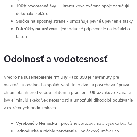
100% vodotesné švy
- ultrazvukovo zvárané spoje zaručujú
dokonalú izoláciu
Slučka na spodnej strane
- umožňuje pevné upevnenie tašky
D-krúžky na uzávere
- jednoduché pripevnenie na loď alebo
batoh
Odolnosť a vodotesnosť
Vrecko na sušenie
balenie °hf Dry Pack 350
je navrhnutý pre
maximálnu odolnosť a spoľahlivosť. Jeho dvojitá povrchová úprava
chráni obsah pred vodou, blatom a prachom. Ultrazvukovo zvárané
švy eliminujú akékoľvek netesnosti a umožňujú dlhodobé používanie
v extrémnych podmienkach.
Vyrobené v Nemecku
- precízne spracovanie a vysoká kvalita
Jednoduché a rýchle zatváranie
- valčekový uzáver so