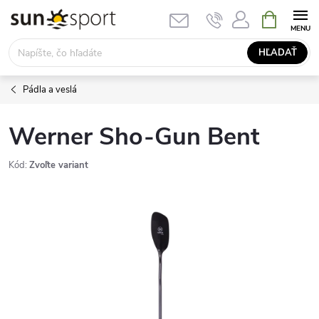
Prejsť
NÁKUPN
KOŠÍK
na
obsah
HĽADAŤ
Pádla a veslá
Werner Sho-Gun Bent
Kód:
Zvoľte variant