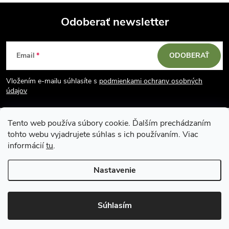
Odoberať newsletter
Z
Email
ODOBERAŤ
á
Vložením e-mailu súhlasíte s
podmienkami ochrany osobných
p
údajov
ä
Tento web používa súbory cookie. Ďalším prechádzaním
tohto webu vyjadrujete súhlas s ich používaním. Viac
t
informácií
tu
.
i
Nastavenie
Copyright 2026
Vodácky obchod SUN sport
. Všetky práva vyhradené.
e
Upraviť nastavenie cookies
Súhlasím
Vytvoril Shoptet