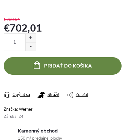
€780,54
€702,01
Jednotková
cena:
PRIDAŤ DO KOŠÍKA
Opýtať sa
Strážiť
Zdieľať
Značka:
Werner
Záruka
:
24
Kamenný obchod
150 m² predajnej plochy