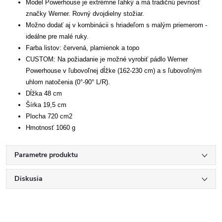
Model Powerhouse je extrémne ľahký a má tradičnú pevnosť
značky Werner. Rovný dvojdielny stožiar.
Možno dodať aj v kombinácii s hriadeľom s malým priemerom -
ideálne pre malé ruky.
Farba listov: červená, plamienok a topo
CUSTOM: Na požiadanie je možné vyrobiť pádlo Werner
Powerhouse v ľubovoľnej dĺžke (162-230 cm) a s ľubovoľným
uhlom natočenia (0°-90° L/R).
Dĺžka 48 cm
Šírka 19,5 cm
Plocha 720 cm2
Hmotnosť 1060 g
Parametre produktu
Diskusia