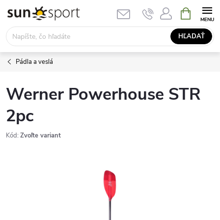
Prejsť
NÁKUPN
KOŠÍK
na
obsah
HĽADAŤ
Pádla a veslá
Werner Powerhouse STR
2pc
Kód:
Zvoľte variant