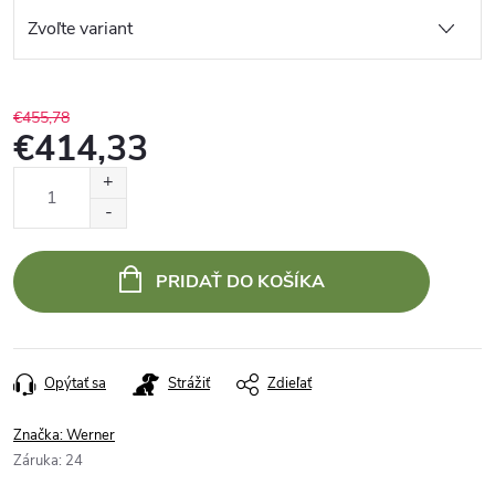
€455,78
€414,33
Jednotková
cena:
PRIDAŤ DO KOŠÍKA
Opýtať sa
Strážiť
Zdieľať
Značka:
Werner
Záruka
:
24