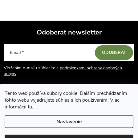
Odoberať newsletter
Z
Email
ODOBERAŤ
á
Vložením e-mailu súhlasíte s
podmienkami ochrany osobných
p
údajov
ä
Tento web používa súbory cookie. Ďalším prechádzaním
tohto webu vyjadrujete súhlas s ich používaním. Viac
t
informácií
tu
.
i
Nastavenie
Copyright 2026
Vodácky obchod SUN sport
. Všetky práva vyhradené.
Upraviť nastavenie cookies