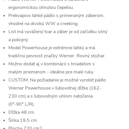
ergonomickou ohnutou čepeľou.
Prekvapivo ľahké pádlo s primeraným záberom,
vhodné na divokú WW a creeking.
List má vyvážený tvar a záber je od začiatku silný
a pokojný.
Model Powerhouse je extrémne ľahký a má
tradičnú pevnosť značky Werner. Rovný stožiar.
Možno dodať aj v kombinácii s hriadeľom s
malým priemerom - ideálne pre malé ruky.
CUSTOM: Na požiadanie je možné vyrobiť pádlo
Werner Powerhouse v ľubovoľnej dĺžke (162-
230 cm) a s ľubovoľným uhlom natočenia
(0°-90° L/R).
Dĺžka 48 cm
Šírka 19,5 cm
Plocha 720 cm2