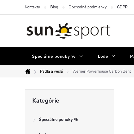
Prejsť
Kontakty
Blog
Obchodné podmienky
GDPR
na
obsah
Špeciálne ponuky %
Lode
P
Pádla a veslá
Werner Powerhouse Carbon Bent
Domov
B
Preskočiť
Kategórie
kategórie
o
Špeciálne ponuky %
č