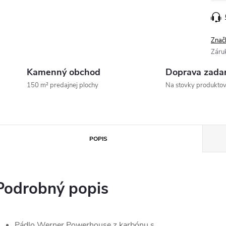
Znač
Záru
Kamenný obchod
Doprava zada
150 m² predajnej plochy
Na stovky produkto
POPIS
Podrobný popis
Pádlo Werner Powerhouse z karbónu s