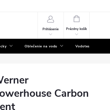
NÁKUPNÝ
KOŠÍK
Prázdny košík
Prihlásenie
ôcky
Oblečenie na vodu
Vodotesný program
erner
owerhouse Carbon
ent