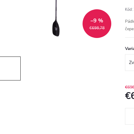
Kód:
–9 %
Pádl
€698,78
čepe
Vari
€698
€
Jedn
cena