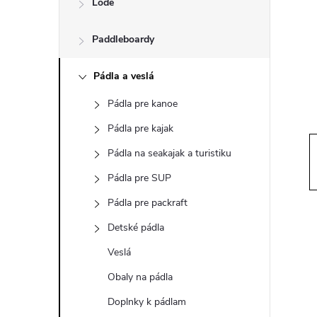
Lode
n
Paddleboardy
ý
p
Pádla a veslá
Pádla pre kanoe
a
Pádla pre kajak
n
Pádla na seakajak a turistiku
Pádla pre SUP
e
Pádla pre packraft
l
Detské pádla
Veslá
Obaly na pádla
Doplnky k pádlam