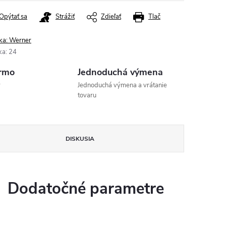
Opýtať sa
Strážiť
Zdieľať
Tlač
ka:
Werner
ka
:
24
rmo
Jednoduchá výmena
v
Jednoduchá výmena a vrátanie
tovaru
DISKUSIA
Dodatočné parametre