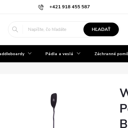
+421 918 455 587
info@vodacky-obchod.sk
HĽADAŤ
addleboardy
Pádla a veslá
Záchranné pom
W
P
B