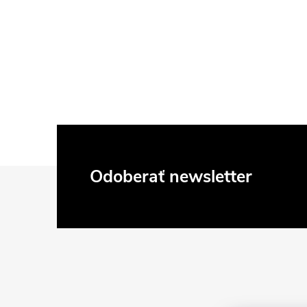
Z
Odoberať newsletter
á
p
ä