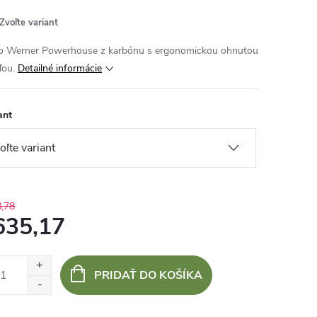
Zvoľte variant
o Werner Powerhouse z karbónu s ergonomickou ohnutou
ľou.
Detailné informácie
ant
,78
635,17
otková
:
PRIDAŤ DO KOŠÍKA