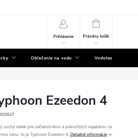
NÁKUPNÝ
KOŠÍK
Prázdny košík
Prihlásenie
ôcky
Oblečenie na vodu
Vodotesný program
yphoon Ezeedon 4
102627
ý suchý oblek pre začiatočníkov a pokročilých kajakárov za
mnú cenu, to je Typhoon Ezeedon 4.
Detailné informácie