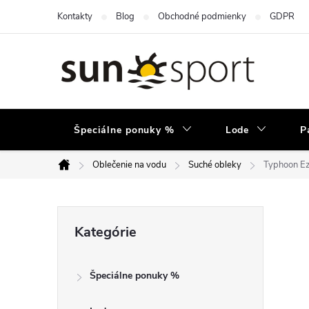
Prejsť
Kontakty
Blog
Obchodné podmienky
GDPR
na
obsah
Špeciálne ponuky %
Lode
P
Oblečenie na vodu
Suché obleky
Typhoon E
Domov
B
Preskočiť
Kategórie
kategórie
o
Špeciálne ponuky %
č