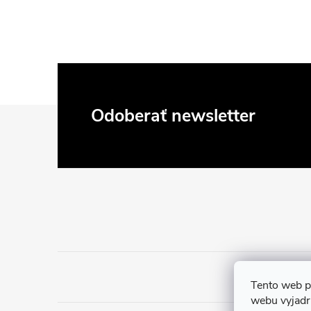
Z
Odoberať newsletter
á
p
ä
t
i
Tento web p
webu vyjadru