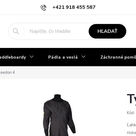
+421 918 455 587
info@vodacky-obchod.sk
HĽADAŤ
addleboardy
Pádla a veslá
Záchranné pom
zeedon 4
T
Kód:
Ľahk
rozu