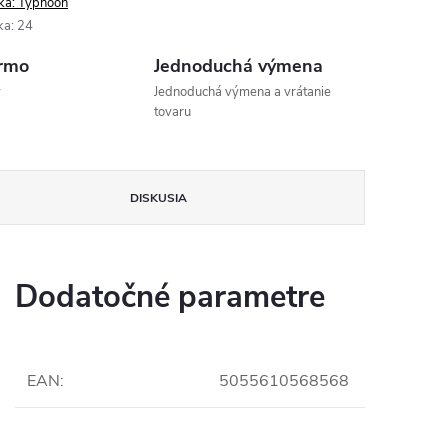
ka:
Typhoon
ka
:
24
rmo
Jednoduchá výmena
v
Jednoduchá výmena a vrátanie
tovaru
DISKUSIA
Dodatočné parametre
EAN
:
5055610568568