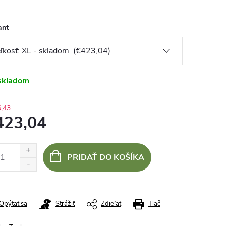
ant
skladom
,43
423,04
otková
:
PRIDAŤ DO KOŠÍKA
Opýtať sa
Strážiť
Zdieľať
Tlač