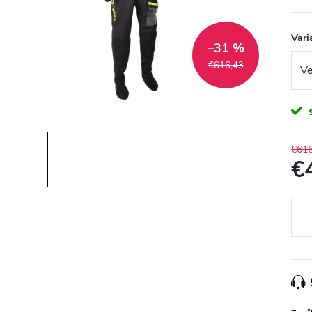
Vari
–31 %
€616,43
€616
€
Jedn
cena