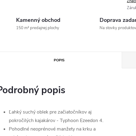
Znač
Záru
Kamenný obchod
Doprava zada
150 m² predajnej plochy
Na stovky produkto
POPIS
Podrobný popis
Ľahký suchý oblek pre začiatočníkov aj
pokročilých kajakárov - Typhoon Ezeedon 4.
Pohodlné neoprénové manžety na krku a