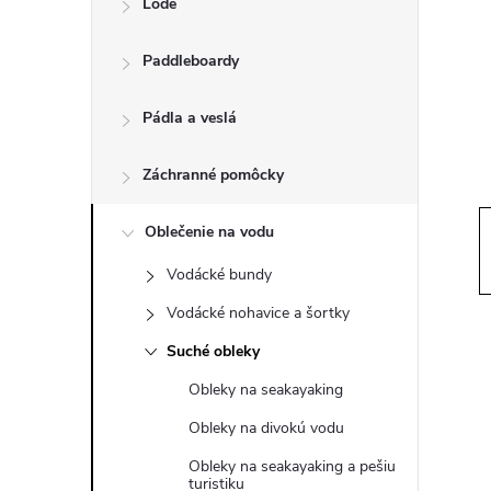
Lode
n
Paddleboardy
ý
p
Pádla a veslá
a
Záchranné pomôcky
n
Oblečenie na vodu
Vodácké bundy
e
Vodácké nohavice a šortky
l
Suché obleky
Obleky na seakayaking
Obleky na divokú vodu
Obleky na seakayaking a pešiu
turistiku