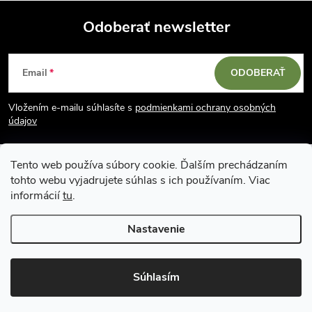
Odoberať newsletter
Z
Email
ODOBERAŤ
á
Vložením e-mailu súhlasíte s
podmienkami ochrany osobných
p
údajov
ä
Tento web používa súbory cookie. Ďalším prechádzaním
tohto webu vyjadrujete súhlas s ich používaním. Viac
t
informácií
tu
.
i
Nastavenie
Copyright 2026
Vodácky obchod SUN sport
. Všetky práva vyhradené.
e
Upraviť nastavenie cookies
Súhlasím
Vytvoril Shoptet