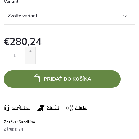
Variant
€280,24
Jednotková
cena:
PRIDAŤ DO KOŠÍKA
Opýtať sa
Strážiť
Zdieľať
Značka:
Sandiline
Záruka
:
24