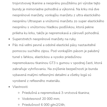
trojvrstvovej tkanine a neoprénu použitému pri výrobe tejto
bundy je mimoriadne pohodlná a výkonná. Na krku má dve
neoprénové manžety, vonkajšiu manžetu z ultra elastického
neoprénu Ultraspan a vnútornú manžetu zo super elastického
neoprénu s vnútornou hladkou podšívkou, ktorá pekne
prilieha ku krku, takže je nepremokavá a zároveň pohodlná.
Superstretch neoprénové manžety na ruky.
Pás má veľmi pevné a odolné elastické pásy nastaviteľné
pomocou suchého zipsu. Pod vonkajším pásom je palubný
tunel s ľahkou, elastickou a vysoko priedušnou
nepremokavou tkaninou GT3 s gumou v spodnej časti, ktorá
zabraňuje vyhrňovaniu. Na zvýšenie bezpečnosti je bunda
vybavená malými reflexnými detailmi a všetky logá sú
vyrobené z reflexného materiálu.
Vlastnosti:
Priedušná a nepremokavá 3-vrstvová tkanina;
Vodotesnosť 20 000 mm;
Priedušnosť 6 000 g/m2/24h;