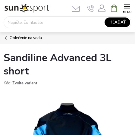
Prejsť
NÁKUPN
KOŠÍK
na
obsah
HĽADAŤ
Oblečenie na vodu
Sandiline Advanced 3L
short
Kód:
Zvoľte variant