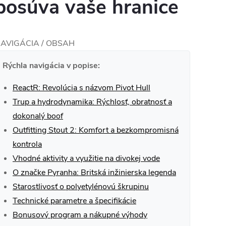
posúva vaše hranice
AVIGÁCIA / OBSAH
Rýchla navigácia v popise:
ReactR: Revolúcia s názvom Pivot Hull
Trup a hydrodynamika: Rýchlosť, obratnosť a
dokonalý boof
Outfitting Stout 2: Komfort a bezkompromisná
kontrola
Vhodné aktivity a využitie na divokej vode
O značke Pyranha: Britská inžinierska legenda
Starostlivosť o polyetylénovú škrupinu
Technické parametre a špecifikácie
Bonusový program a nákupné výhody