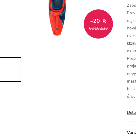
Zabu
Prav
–20 %
najin
nové
€2 152,33
rive
kĺza
okam
Prep
prej
nový
(nás
bezk
úrovn
Deta
Vari