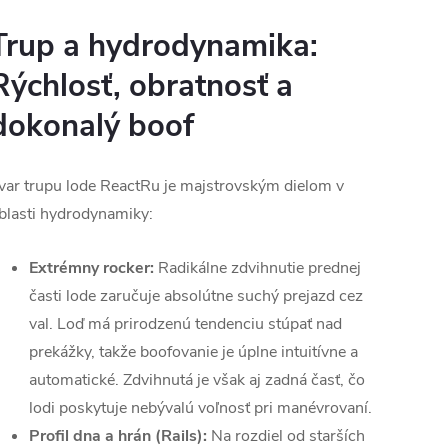
Trup a hydrodynamika:
Rýchlosť, obratnosť a
dokonalý boof
var trupu lode ReactRu je majstrovským dielom v
blasti hydrodynamiky:
Extrémny rocker:
Radikálne zdvihnutie prednej
časti lode zaručuje absolútne suchý prejazd cez
val. Loď má prirodzenú tendenciu stúpať nad
prekážky, takže boofovanie je úplne intuitívne a
automatické. Zdvihnutá je však aj zadná časť, čo
lodi poskytuje nebývalú voľnosť pri manévrovaní.
Profil dna a hrán (Rails):
Na rozdiel od starších