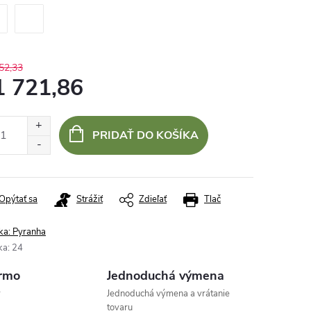
52,33
1 721,86
otková
:
PRIDAŤ DO KOŠÍKA
Opýtať sa
Strážiť
Zdieľať
Tlač
ka:
Pyranha
ka
:
24
rmo
Jednoduchá výmena
v
Jednoduchá výmena a vrátanie
tovaru