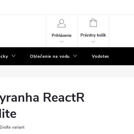
NÁKUPNÝ
KOŠÍK
Prázdny košík
Prihlásenie
ôcky
Oblečenie na vodu
Vodotesný program
yranha ReactR
lite
Zvoľte variant