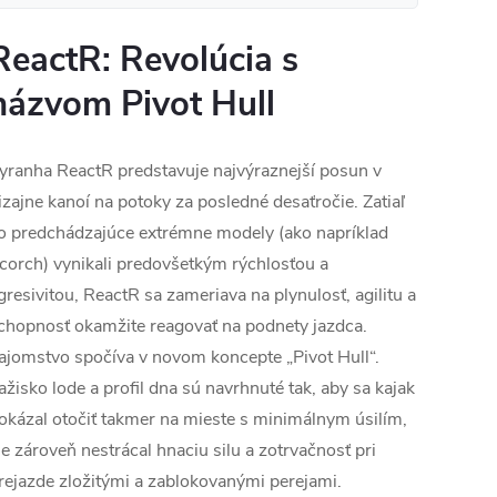
ReactR: Revolúcia s
názvom Pivot Hull
yranha ReactR predstavuje najvýraznejší posun v
izajne kanoí na potoky za posledné desaťročie. Zatiaľ
o predchádzajúce extrémne modely (ako napríklad
corch) vynikali predovšetkým rýchlosťou a
gresivitou, ReactR sa zameriava na plynulosť, agilitu a
chopnosť okamžite reagovať na podnety jazdca.
ajomstvo spočíva v novom koncepte „Pivot Hull“.
ažisko lode a profil dna sú navrhnuté tak, aby sa kajak
okázal otočiť takmer na mieste s minimálnym úsilím,
le zároveň nestrácal hnaciu silu a zotrvačnosť pri
rejazde zložitými a zablokovanými perejami.