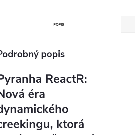
POPIS
Podrobný popis
Pyranha ReactR:
Nová éra
dynamického
creekingu, ktorá