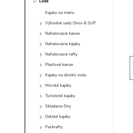
Lode
n
Kajaky na mieru
ý
Výhodné sady člnov & SUP
p
Nafukovacie kanoe
Nafukovacie kajaky
a
Nafukovacie rafty
n
Plastové kanoe
Kajaky na divokú vodu
e
Morské kajaky
l
Turistické kajaky
Skladacie člny
Detské kajaky
Packrafty