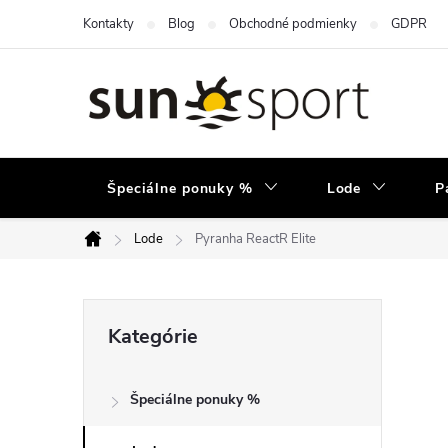
Prejsť
Kontakty
Blog
Obchodné podmienky
GDPR
na
obsah
Špeciálne ponuky %
Lode
P
Lode
Pyranha ReactR Elite
Domov
B
Preskočiť
Kategórie
kategórie
o
Špeciálne ponuky %
č