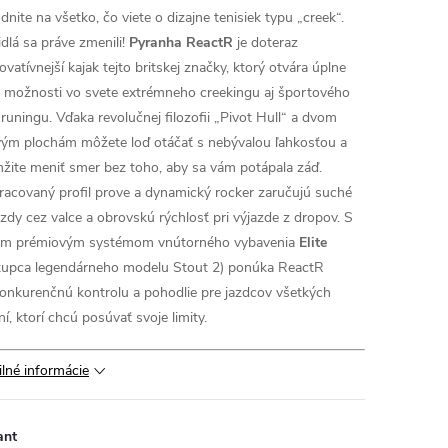
dnite na všetko, čo viete o dizajne tenisiek typu „creek“.
idlá sa práve zmenili!
Pyranha ReactR
je doteraz
ovatívnejší kajak tejto britskej značky, ktorý otvára úplne
 možnosti vo svete extrémneho creekingu aj športového
r runingu. Vďaka revolučnej filozofii „Pivot Hull“ a dvom
vým plochám môžete loď otáčať s nebývalou ľahkosťou a
žite meniť smer bez toho, aby sa vám potápala záď.
racovaný profil prove a dynamický rocker zaručujú suché
azdy cez valce a obrovskú rýchlosť pri výjazde z dropov. S
m prémiovým systémom vnútorného vybavenia
Elite
tupca legendárneho modelu Stout 2) ponúka ReactR
onkurenčnú kontrolu a pohodlie pre jazdcov všetkých
í, ktorí chcú posúvať svoje limity.
ilné informácie
ant