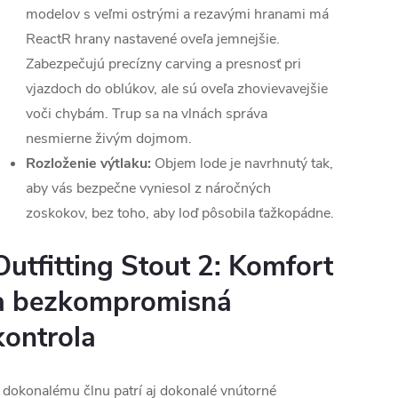
modelov s veľmi ostrými a rezavými hranami má
ReactR hrany nastavené oveľa jemnejšie.
Zabezpečujú precízny carving a presnosť pri
vjazdoch do oblúkov, ale sú oveľa zhovievavejšie
voči chybám. Trup sa na vlnách správa
nesmierne živým dojmom.
Rozloženie výtlaku:
Objem lode je navrhnutý tak,
aby vás bezpečne vyniesol z náročných
zoskokov, bez toho, aby loď pôsobila ťažkopádne.
Outfitting Stout 2: Komfort
a bezkompromisná
kontrola
 dokonalému člnu patrí aj dokonalé vnútorné