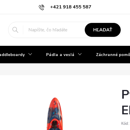
+421 918 455 587
info@vodacky-obchod.sk
HĽADAŤ
addleboardy
Pádla a veslá
Záchranné pom
P
E
Kód: