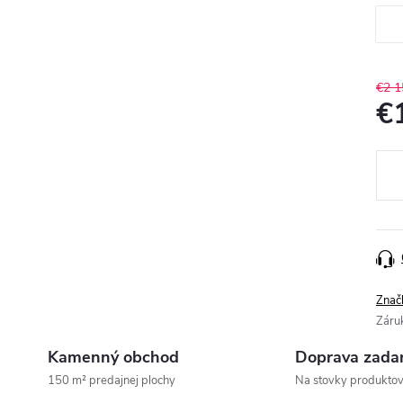
€2 1
€
Jedn
cena
Znač
Záru
Kamenný obchod
Doprava zada
150 m² predajnej plochy
Na stovky produkto