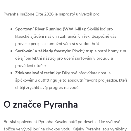
Pyranha InaZone Elite 2026 je naprostý univerzál pro:
Sportovní River Running (WW I–III+):
Skvělá loď pro
klasické sjíždění našich i zahraničních řek. Bezpečně vás
proveze peřejí, ale umožní vám si s vodou hrát.
Surfování a základy freestylu:
Plochý trup a ostré hrany z ní
dělají perfektní nástroj pro učení surfování v proudu a
provádění otoček.
Zdokonalování techniky:
Díky své předvídatelnosti a
špičkovému outfittingu je to absolutní favorit pro jezdce, kteří
chtějí zrychlit svůj progres na vodě.
O značce Pyranha
Britská společnost Pyranha Kayaks patří po desetiletí ke světové
špičce ve vývoji lodí na divokou vodu. Kajaky Pyranha jsou vyráběny