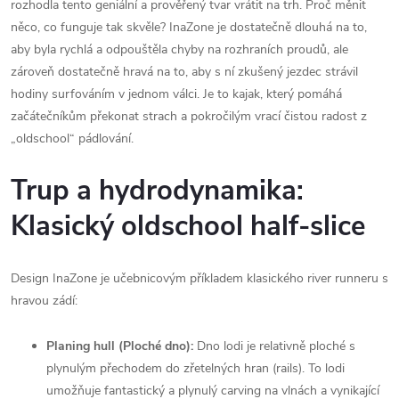
rozhodla tento geniální a prověřený tvar vrátit na trh. Proč měnit
něco, co funguje tak skvěle? InaZone je dostatečně dlouhá na to,
aby byla rychlá a odpouštěla chyby na rozhraních proudů, ale
zároveň dostatečně hravá na to, aby s ní zkušený jezdec strávil
hodiny surfováním v jednom válci. Je to kajak, který pomáhá
začátečníkům překonat strach a pokročilým vrací čistou radost z
„oldschool“ pádlování.
Trup a hydrodynamika:
Klasický oldschool half-slice
Design InaZone je učebnicovým příkladem klasického river runneru s
hravou zádí:
Planing hull (Ploché dno):
Dno lodi je relativně ploché s
plynulým přechodem do zřetelných hran (rails). To lodi
umožňuje fantastický a plynulý carving na vlnách a vynikající