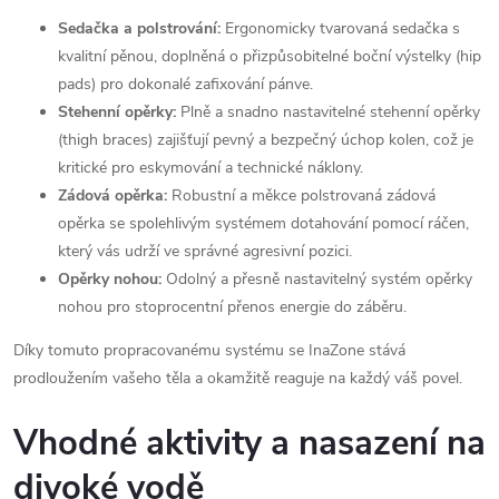
Sedačka a polstrování:
Ergonomicky tvarovaná sedačka s
kvalitní pěnou, doplněná o přizpůsobitelné boční výstelky (hip
pads) pro dokonalé zafixování pánve.
Stehenní opěrky:
Plně a snadno nastavitelné stehenní opěrky
(thigh braces) zajišťují pevný a bezpečný úchop kolen, což je
kritické pro eskymování a technické náklony.
Zádová opěrka:
Robustní a měkce polstrovaná zádová
opěrka se spolehlivým systémem dotahování pomocí ráčen,
který vás udrží ve správné agresivní pozici.
Opěrky nohou:
Odolný a přesně nastavitelný systém opěrky
nohou pro stoprocentní přenos energie do záběru.
Díky tomuto propracovanému systému se InaZone stává
prodloužením vašeho těla a okamžitě reaguje na každý váš povel.
Vhodné aktivity a nasazení na
divoké vodě