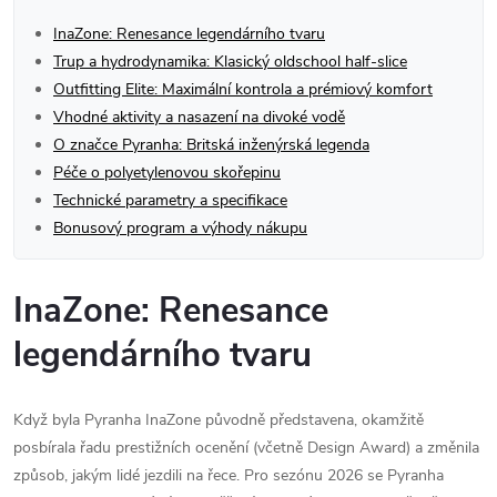
InaZone: Renesance legendárního tvaru
Trup a hydrodynamika: Klasický oldschool half-slice
Outfitting Elite: Maximální kontrola a prémiový komfort
Vhodné aktivity a nasazení na divoké vodě
O značce Pyranha: Britská inženýrská legenda
Péče o polyetylenovou skořepinu
Technické parametry a specifikace
Bonusový program a výhody nákupu
InaZone: Renesance
legendárního tvaru
Když byla Pyranha InaZone původně představena, okamžitě
posbírala řadu prestižních ocenění (včetně Design Award) a změnila
způsob, jakým lidé jezdili na řece. Pro sezónu 2026 se Pyranha