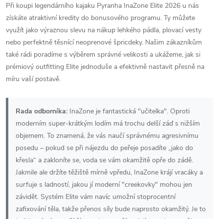
Při koupi legendárního kajaku Pyranha InaZone Elite 2026 u nás
získáte atraktivní kredity do bonusového programu. Ty můžete
využít jako výraznou slevu na nákup lehkého pádla, plovací vesty
nebo perfektně těsnící neoprenové špricdeky. Našim zákazníkům
také rádi poradíme s výběrem správné velikosti a ukážeme, jak si
prémiový outfitting Elite jednoduše a efektivně nastavit přesně na
míru vaší postavě.
Rada odborníka:
InaZone je fantastická "učitelka". Oproti
moderním super-krátkým lodím má trochu delší záď s nižším
objemem. To znamená, že vás naučí správnému agresivnímu
posedu – pokud se při nájezdu do peřeje posadíte „jako do
křesla“ a zakloníte se, voda se vám okamžitě opře do zádě.
Jakmile ale držíte těžiště mírně vpředu, InaZone krájí vracáky a
surfuje s ladností, jakou jí moderní "creekovky" mohou jen
závidět. Systém Elite vám navíc umožní stoprocentní
zafixování těla, takže přenos síly bude naprosto okamžitý. Je to