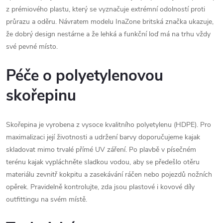
z prémiového plastu, který se vyznačuje extrémní odolností proti
průrazu a oděru. Návratem modelu InaZone britská značka ukazuje,
že dobrý design nestárne a že lehká a funkční loď má na trhu vždy
své pevné místo.
Péče o polyetylenovou
skořepinu
Skořepina je vyrobena z vysoce kvalitního polyetylenu (HDPE). Pro
maximalizaci její životnosti a udržení barvy doporučujeme kajak
skladovat mimo trvalé přímé UV záření. Po plavbě v písečném
terénu kajak vypláchněte sladkou vodou, aby se předešlo otěru
materiálu zevnitř kokpitu a zasekávání ráčen nebo pojezdů nožních
opěrek. Pravidelně kontrolujte, zda jsou plastové i kovové díly
outfittingu na svém místě.