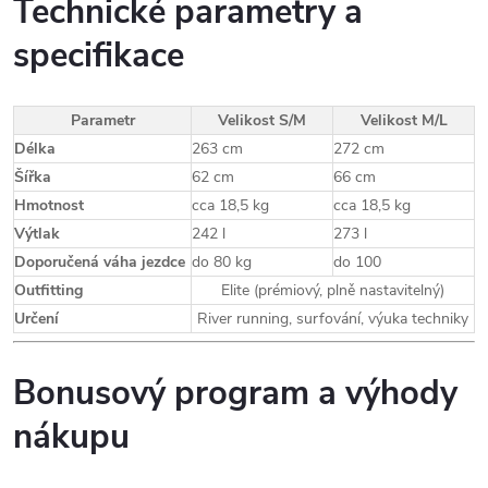
Technické parametry a
specifikace
Parametr
Velikost S/M
Velikost M/L
Délka
263 cm
272 cm
Šířka
62 cm
66 cm
Hmotnost
cca 18,5 kg
cca 18,5 kg
Výtlak
242 l
273 l
Doporučená váha jezdce
do 80 kg
do 100
Outfitting
Elite (prémiový, plně nastavitelný)
Určení
River running, surfování, výuka techniky
Bonusový program a výhody
nákupu