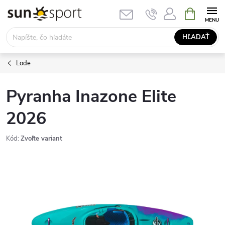
Prejsť
NÁKUPN
KOŠÍK
na
obsah
HĽADAŤ
Lode
Pyranha Inazone Elite
2026
Kód:
Zvoľte variant