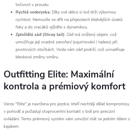
točivost v proudu.
Rychlá vodoryska:
Díky své délce si loď drží výbornou
rychlost. Nemusíte se dřít na přejezdech klidnějších úseků
řeky a do vracáků vjíždíte s dynamikou.
Zploštělá záď (Slicey tail):
Záď má snížený objem, což
umožňuje její snadné zanoření (squirtování / tailees) při
pivotových otočkách. Voda vám záď podrží, což usnadňuje
bleskové změny směru.
Outfitting Elite: Maximální
kontrola a prémiový komfort
Verze "Elite" je navržena pro jezdce, kteří nechtějí dělat kompromisy
v pohodlí a požadují stoprocentní kontakt s lodí pro precizní
ovládání. Tento prémiový systém vám umožní stát se jedním tělem s
kajakem.