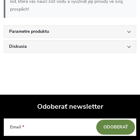
loď, která vás naučí číst vodu a využívat její proudy ve svůj
prospěch!
Parametre produktu
Diskusia
Odoberať newsletter
Z
Email
ODOBERAŤ
á