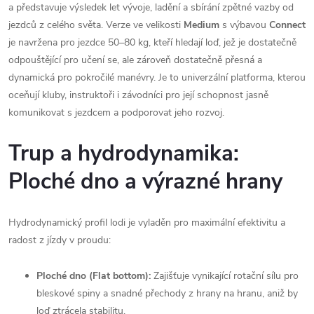
a představuje výsledek let vývoje, ladění a sbírání zpětné vazby od
jezdců z celého světa. Verze ve velikosti
Medium
s výbavou
Connect
je navržena pro jezdce 50–80 kg, kteří hledají loď, jež je dostatečně
odpouštějící pro učení se, ale zároveň dostatečně přesná a
dynamická pro pokročilé manévry. Je to univerzální platforma, kterou
oceňují kluby, instruktoři i závodníci pro její schopnost jasně
komunikovat s jezdcem a podporovat jeho rozvoj.
Trup a hydrodynamika:
Ploché dno a výrazné hrany
Hydrodynamický profil lodi je vyladěn pro maximální efektivitu a
radost z jízdy v proudu:
Ploché dno (Flat bottom):
Zajišťuje vynikající rotační sílu pro
bleskové spiny a snadné přechody z hrany na hranu, aniž by
loď ztrácela stabilitu.