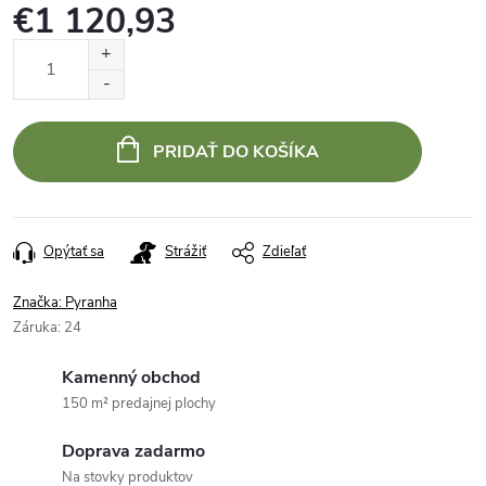
€1 120,93
Jednotková
cena:
PRIDAŤ DO KOŠÍKA
Opýtať sa
Strážiť
Zdieľať
Značka:
Pyranha
Záruka
:
24
Kamenný obchod
150 m² predajnej plochy
Doprava zadarmo
Na stovky produktov