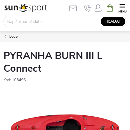
Prejsť
NÁKUPN
KOŠÍK
na
obsah
HĽADAŤ
Lode
PYRANHA BURN III L
Connect
Kód:
108496