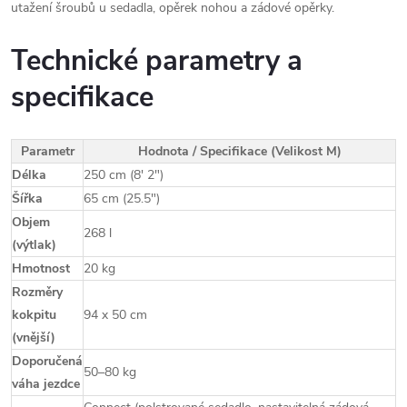
utažení šroubů u sedadla, opěrek nohou a zádové opěrky.
Technické parametry a
specifikace
Parametr
Hodnota / Specifikace (Velikost M)
Délka
250 cm (8' 2")
Šířka
65 cm (25.5")
Objem
268 l
(výtlak)
Hmotnost
20 kg
Rozměry
kokpitu
94 x 50 cm
(vnější)
Doporučená
50–80 kg
váha jezdce