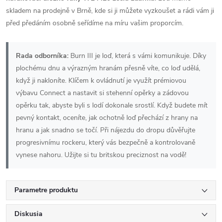
skladem na prodejně v Brně, kde si ji můžete vyzkoušet a rádi vám ji
před předáním osobně seřídíme na míru vašim proporcím.
Rada odborníka:
Burn III je loď, která s vámi komunikuje. Díky
plochému dnu a výrazným hranám přesně víte, co loď udělá,
když ji nakloníte. Klíčem k ovládnutí je využít prémiovou
výbavu Connect a nastavit si stehenní opěrky a zádovou
opěrku tak, abyste byli s lodí dokonale srostlí. Když budete mít
pevný kontakt, oceníte, jak ochotně loď přechází z hrany na
hranu a jak snadno se točí. Při nájezdu do dropu důvěřujte
progresivnímu rockeru, který vás bezpečně a kontrolovaně
vynese nahoru. Užijte si tu britskou preciznost na vodě!
Parametre produktu
Diskusia