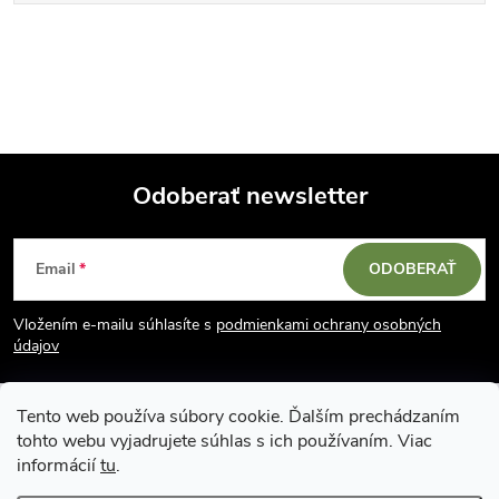
Odoberať newsletter
Z
Email
ODOBERAŤ
á
Vložením e-mailu súhlasíte s
podmienkami ochrany osobných
p
údajov
ä
Tento web používa súbory cookie. Ďalším prechádzaním
tohto webu vyjadrujete súhlas s ich používaním. Viac
t
informácií
tu
.