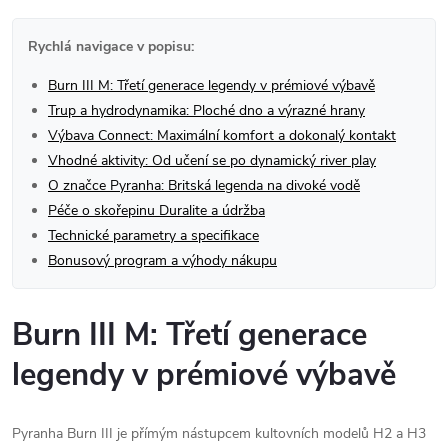
Rychlá navigace v popisu:
Burn III M: Třetí generace legendy v prémiové výbavě
Trup a hydrodynamika: Ploché dno a výrazné hrany
Výbava Connect: Maximální komfort a dokonalý kontakt
Vhodné aktivity: Od učení se po dynamický river play
O značce Pyranha: Britská legenda na divoké vodě
Péče o skořepinu Duralite a údržba
Technické parametry a specifikace
Bonusový program a výhody nákupu
Burn III M: Třetí generace
legendy v prémiové výbavě
Pyranha Burn III je přímým nástupcem kultovních modelů H2 a H3