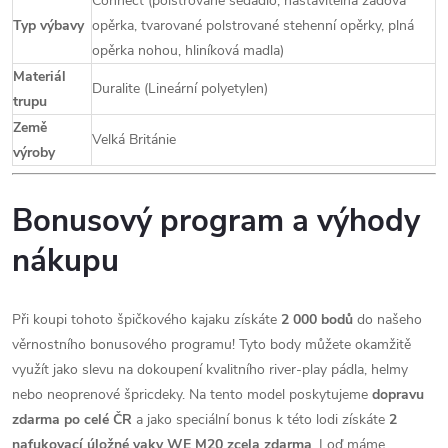
Connect (polstrované sedadlo, nastavitelná zádová
Typ výbavy
opěrka, tvarované polstrované stehenní opěrky, plná
opěrka nohou, hliníková madla)
Materiál
Duralite (Lineární polyetylen)
trupu
Země
Velká Británie
výroby
Bonusový program a výhody
nákupu
Při koupi tohoto špičkového kajaku získáte
2 000 bodů
do našeho
věrnostního bonusového programu! Tyto body můžete okamžitě
využít jako slevu na dokoupení kvalitního river-play pádla, helmy
nebo neoprenové špricdeky. Na tento model poskytujeme
dopravu
zdarma po celé ČR
a jako speciální bonus k této lodi získáte
2
nafukovací úložné vaky WE M20 zcela zdarma
. Loď máme