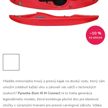
–10 %
€1 255,04
Hľadáte mimoriadne hravý a presný kajak na divokú vodu, ktorý vám
umožní zvládnuť každú vlnu a zároveň vás udrží v technických
úsekoch?
Pyranha Burn III M Connect
Je to tretia generácia
legendárneho modelu, ktorá kombinuje ploché dno pre bleskové
otočky s výraznými hranami pre presné carvingové zákruty. Vďaka