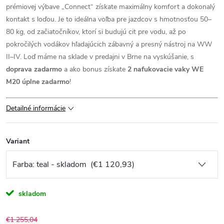
prémiovej výbave „Connect“ získate maximálny komfort a dokonalý
kontakt s loďou. Je to ideálna voľba pre jazdcov s hmotnosťou 50–
80 kg, od začiatočníkov, ktorí si budujú cit pre vodu, až po
pokročilých vodákov hľadajúcich zábavný a presný nástroj na WW
II–IV. Loď máme na sklade v predajni v Brne na vyskúšanie, s
doprava zadarmo
a ako bonus získate
2 nafukovacie vaky WE
M20 úplne zadarmo
!
Detailné informácie
Variant
skladom
€1 255,04