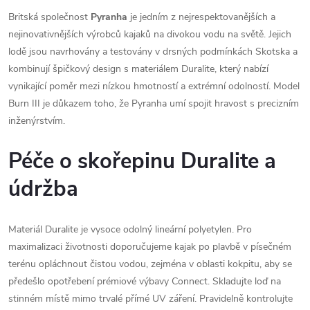
Britská společnost
Pyranha
je jedním z nejrespektovanějších a
nejinovativnějších výrobců kajaků na divokou vodu na světě. Jejich
lodě jsou navrhovány a testovány v drsných podmínkách Skotska a
kombinují špičkový design s materiálem Duralite, který nabízí
vynikající poměr mezi nízkou hmotností a extrémní odolností. Model
Burn III je důkazem toho, že Pyranha umí spojit hravost s precizním
inženýrstvím.
Péče o skořepinu Duralite a
údržba
Materiál Duralite je vysoce odolný lineární polyetylen. Pro
maximalizaci životnosti doporučujeme kajak po plavbě v písečném
terénu opláchnout čistou vodou, zejména v oblasti kokpitu, aby se
předešlo opotřebení prémiové výbavy Connect. Skladujte loď na
stinném místě mimo trvalé přímé UV záření. Pravidelně kontrolujte