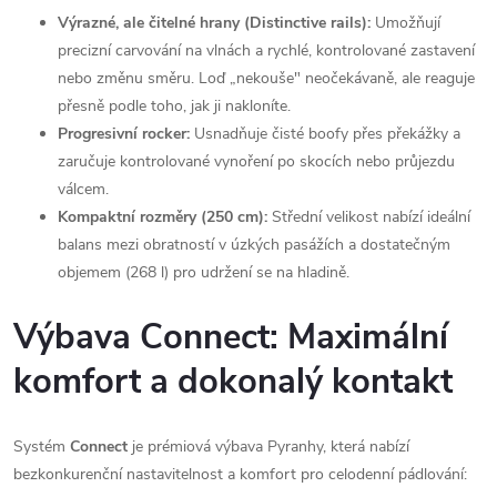
Výrazné, ale čitelné hrany (Distinctive rails):
Umožňují
precizní carvování na vlnách a rychlé, kontrolované zastavení
nebo změnu směru. Loď „nekouše" neočekávaně, ale reaguje
přesně podle toho, jak ji nakloníte.
Progresivní rocker:
Usnadňuje čisté boofy přes překážky a
zaručuje kontrolované vynoření po skocích nebo průjezdu
válcem.
Kompaktní rozměry (250 cm):
Střední velikost nabízí ideální
balans mezi obratností v úzkých pasážích a dostatečným
objemem (268 l) pro udržení se na hladině.
Výbava Connect: Maximální
komfort a dokonalý kontakt
Systém
Connect
je prémiová výbava Pyranhy, která nabízí
bezkonkurenční nastavitelnost a komfort pro celodenní pádlování: