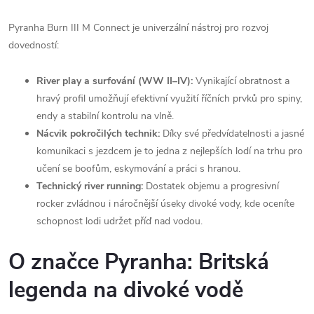
Pyranha Burn III M Connect je univerzální nástroj pro rozvoj
dovedností:
River play a surfování (WW II–IV):
Vynikající obratnost a
hravý profil umožňují efektivní využití říčních prvků pro spiny,
endy a stabilní kontrolu na vlně.
Nácvik pokročilých technik:
Díky své předvídatelnosti a jasné
komunikaci s jezdcem je to jedna z nejlepších lodí na trhu pro
učení se boofům, eskymování a práci s hranou.
Technický river running:
Dostatek objemu a progresivní
rocker zvládnou i náročnější úseky divoké vody, kde oceníte
schopnost lodi udržet příď nad vodou.
O značce Pyranha: Britská
legenda na divoké vodě