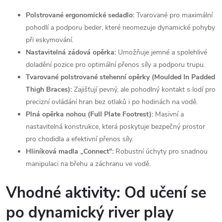
Polstrované ergonomické sedadlo:
Tvarované pro maximální
pohodlí a podporu beder, které neomezuje dynamické pohyby
při eskymování.
Nastavitelná zádová opěrka:
Umožňuje jemné a spolehlivé
doladění pozice pro optimální přenos síly a podporu trupu.
Tvarované polstrované stehenní opěrky (Moulded In Padded
Thigh Braces):
Zajišťují pevný, ale pohodlný kontakt s lodí pro
precizní ovládání hran bez otlaků i po hodinách na vodě.
Plná opěrka nohou (Full Plate Footrest):
Masivní a
nastavitelná konstrukce, která poskytuje bezpečný prostor
pro chodidla a efektivní přenos síly.
Hliníková madla „Connect":
Robustní úchyty pro snadnou
manipulaci na břehu a záchranu ve vodě.
Vhodné aktivity: Od učení se
po dynamický river play