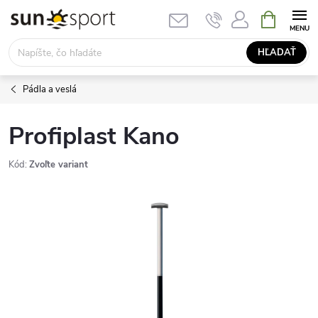
Prejsť
NÁKUPN
KOŠÍK
na
obsah
HĽADAŤ
Pádla a veslá
Profiplast Kano
Kód:
Zvoľte variant