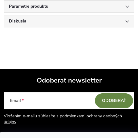
Parametre produktu
Diskusia
Odoberať newsletter
Z
Email
ODOBERAŤ
á
Vložením e-mailu súhlasíte s
podmienkami ochrany osobných
p
údajov