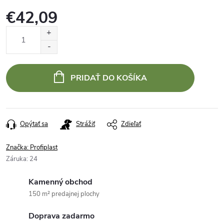
€42,09
Jednotková
cena:
PRIDAŤ DO KOŠÍKA
Opýtať sa
Strážiť
Zdieľať
Značka:
Profiplast
Záruka
:
24
Kamenný obchod
150 m² predajnej plochy
Doprava zadarmo