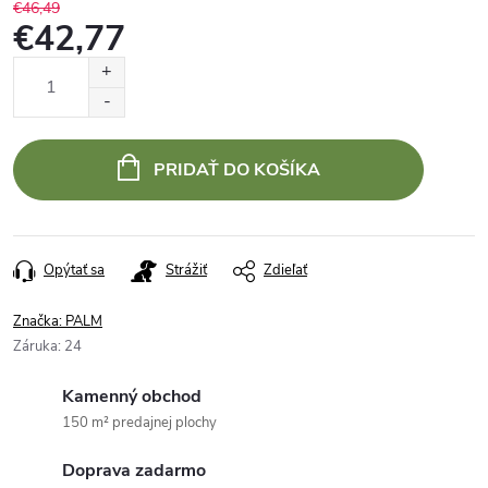
€46,49
€42,77
Jednotková
cena:
PRIDAŤ DO KOŠÍKA
Opýtať sa
Strážiť
Zdieľať
Značka:
PALM
Záruka
:
24
Kamenný obchod
150 m² predajnej plochy
Doprava zadarmo