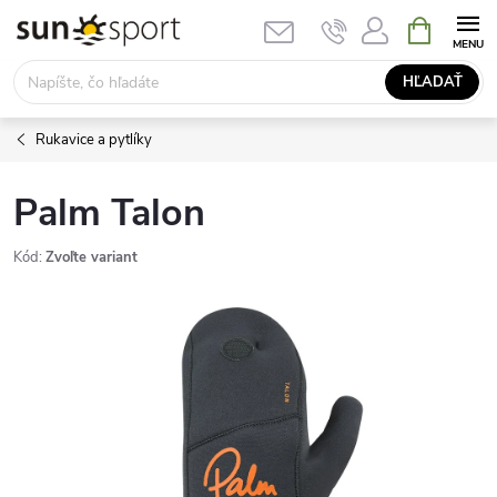
Prejsť
NÁKUPN
KOŠÍK
na
obsah
HĽADAŤ
Rukavice a pytlíky
Palm Talon
Kód:
Zvoľte variant