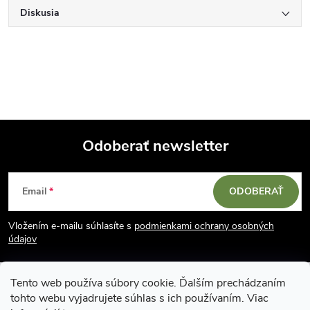
Diskusia
Odoberať newsletter
Z
Email
ODOBERAŤ
á
Vložením e-mailu súhlasíte s
podmienkami ochrany osobných
p
údajov
ä
Tento web používa súbory cookie. Ďalším prechádzaním
tohto webu vyjadrujete súhlas s ich používaním. Viac