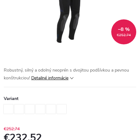
–8 %
€252,74
Robustný, silný a odolný neoprén s dvojitou podšívkou a pevnou
konštrukciou!
Detailné informácie
Variant
€252,74
€232,52