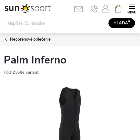
Prejsť
NÁKUPN
KOŠÍK
na
obsah
HĽADAŤ
Neoprénové oblečenie
Palm Inferno
Kód:
Zvoľte variant