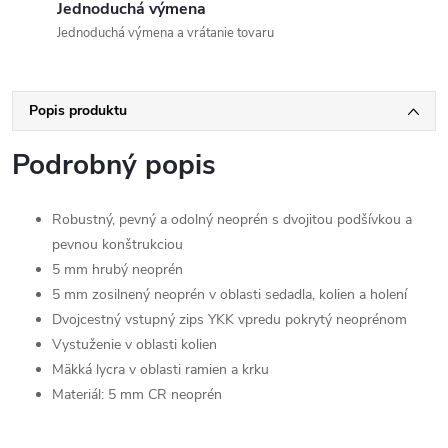
Jednoduchá výmena
Jednoduchá výmena a vrátanie tovaru
Popis produktu
Podrobný popis
Robustný, pevný a odolný neoprén s dvojitou podšívkou a
pevnou konštrukciou
5 mm hrubý neoprén
5 mm zosilnený neoprén v oblasti sedadla, kolien a holení
Dvojcestný vstupný zips YKK vpredu pokrytý neoprénom
Vystuženie v oblasti kolien
Mäkká lycra v oblasti ramien a krku
Materiál: 5 mm CR neoprén