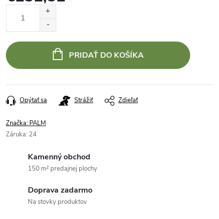
Jednotková
cena:
PRIDAŤ DO KOŠÍKA
Opýtať sa
Strážiť
Zdieľať
Značka:
PALM
Záruka
:
24
Kamenný obchod
150 m² predajnej plochy
Doprava zadarmo
Na stovky produktov