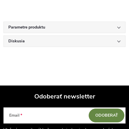
Parametre produktu
Diskusia
Odoberať newsletter
Z
Email
ODOBERAŤ
á