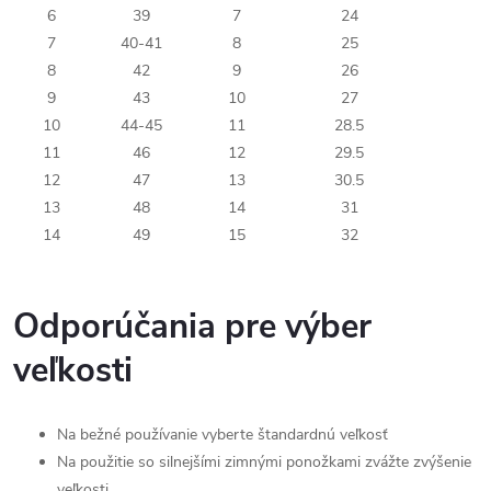
6
39
7
24
7
40-41
8
25
8
42
9
26
9
43
10
27
10
44-45
11
28.5
11
46
12
29.5
12
47
13
30.5
13
48
14
31
14
49
15
32
Odporúčania pre výber
veľkosti
Na bežné používanie vyberte štandardnú veľkosť
Na použitie so silnejšími zimnými ponožkami zvážte zvýšenie
veľkosti