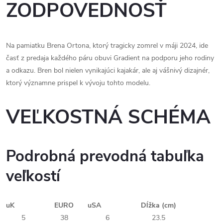
ZODPOVEDNOSŤ
Na pamiatku Brena Ortona, ktorý tragicky zomrel v máji 2024, ide
časť z predaja každého páru obuvi Gradient na podporu jeho rodiny
a odkazu. Bren bol nielen vynikajúci kajakár, ale aj vášnivý dizajnér,
ktorý významne prispel k vývoju tohto modelu.
VEĽKOSTNÁ SCHÉMA
Podrobná prevodná tabuľka
veľkostí
uK
EURO
uSA
Dĺžka (cm)
5
38
6
23.5