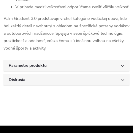
V prípade medzi veľkosťami odporúčame zvoliť väčšiu veľkosť
Palm Gradient 3.0 predstavuje vrchol kategórie vodáckej obuvi, kde
bol každý detail navrhnutý s ohľadom na špecifické potreby vodákov
a outdoorových nadšencov. Spájajú v sebe špičkovú technológiu,
praktickosť a odolnosť, vďaka čomu sú ideálnou voľbou na všetky
vodné športy a aktivity.
Parametre produktu
Diskusia