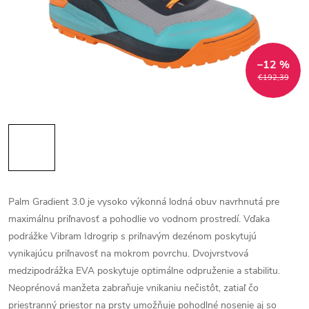
–12 %
€192,39
Palm Gradient 3.0 je vysoko výkonná lodná obuv navrhnutá pre
maximálnu priľnavosť a pohodlie vo vodnom prostredí. Vďaka
podrážke Vibram Idrogrip s priľnavým dezénom poskytujú
vynikajúcu priľnavosť na mokrom povrchu. Dvojvrstvová
medzipodrážka EVA poskytuje optimálne odpruženie a stabilitu.
Neoprénová manžeta zabraňuje vnikaniu nečistôt, zatiaľ čo
priestranný priestor na prsty umožňuje pohodlné nosenie aj so