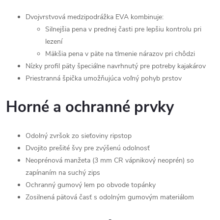
Dvojvrstvová medzipodrážka EVA kombinuje:
Silnejšia pena v prednej časti pre lepšiu kontrolu pri
lezení
Mäkšia pena v päte na tlmenie nárazov pri chôdzi
Nízky profil päty špeciálne navrhnutý pre potreby kajakárov
Priestranná špička umožňujúca voľný pohyb prstov
Horné a ochranné prvky
Odolný zvršok zo sieťoviny ripstop
Dvojito prešité švy pre zvýšenú odolnosť
Neoprénová manžeta (3 mm CR vápnikový neoprén) so
zapínaním na suchý zips
Ochranný gumový lem po obvode topánky
Zosilnená pätová časť s odolným gumovým materiálom