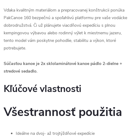
Vďaka kvalitným materiálom a prepracovanej konštrukcii ponúka
PakCanoe 160 bezpečnú a spoľahlivú platformu pre vaše vodácke
dobrodružstvá. Či už plánujete viacdňovú expedíciu s plnou
kempingovou výbavou alebo rodinný výlet k miestnemu jazeru,
tento model vám poskytne pohodlie, stabilitu a výkon, ktoré
potrebujete.
Súčasťou kanoe je 2x sklolaminátové kanoe pádlo 2-dielne +
stredové sedadlo.
Kľúčové vlastnosti
Všestrannosť použitia
Ideálne na dvoj- až trojtýždňové expedície