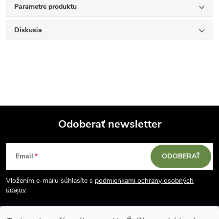
Parametre produktu
Diskusia
Odoberať newsletter
Z
Email
ODOBERAŤ
á
Vložením e-mailu súhlasíte s
podmienkami ochrany osobných
p
údajov