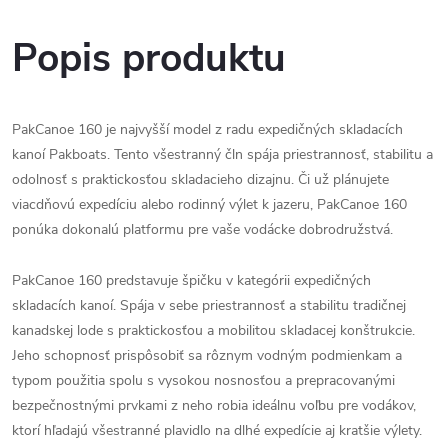
Popis produktu
PakCanoe 160 je najvyšší model z radu expedičných skladacích
kanoí Pakboats. Tento všestranný čln spája priestrannosť, stabilitu a
odolnosť s praktickosťou skladacieho dizajnu. Či už plánujete
viacdňovú expedíciu alebo rodinný výlet k jazeru, PakCanoe 160
ponúka dokonalú platformu pre vaše vodácke dobrodružstvá.
PakCanoe 160 predstavuje špičku v kategórii expedičných
skladacích kanoí. Spája v sebe priestrannosť a stabilitu tradičnej
kanadskej lode s praktickosťou a mobilitou skladacej konštrukcie.
Jeho schopnosť prispôsobiť sa rôznym vodným podmienkam a
typom použitia spolu s vysokou nosnosťou a prepracovanými
bezpečnostnými prvkami z neho robia ideálnu voľbu pre vodákov,
ktorí hľadajú všestranné plavidlo na dlhé expedície aj kratšie výlety.