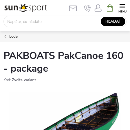
Prejsť
NÁKUPN
KOŠÍK
na
obsah
HĽADAŤ
Lode
PAKBOATS PakCanoe 160
- package
Kód:
Zvoľte variant