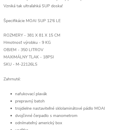
Vzniká tak ultraľahká SUP doska!
Špecifikácie MOAI SUP 12'6 LE
ROZMERY - 381 X 81 X 15 CM
Hmotnosť výrobku - 9 KG
OBJEM - 350 LITROV
MAXIMÁLNY TLAK - 18PSI
SKU - M-22126LS
Zahrnuté:
nafukovací plavák
prepravný batoh
trojdielne nastaviteľné sklolaminátové pádlo MOAI
dvojčinné čerpadlo s manometrom
odnímateľný americký box