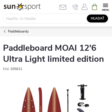
Prejsť
NÁKUPN
KOŠÍK
na
obsah
HĽADAŤ
Paddleboardy
Paddleboard MOAI 12'6
Ultra Light limited edition
Kód:
105611