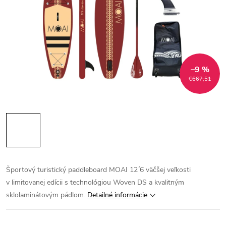
–9 %
€667,51
Športový turistický paddleboard MOAI 12´6 väčšej veľkosti
v limitovanej edícii s technológiou Woven DS a kvalitným
sklolaminátovým pádlom.
Detailné informácie