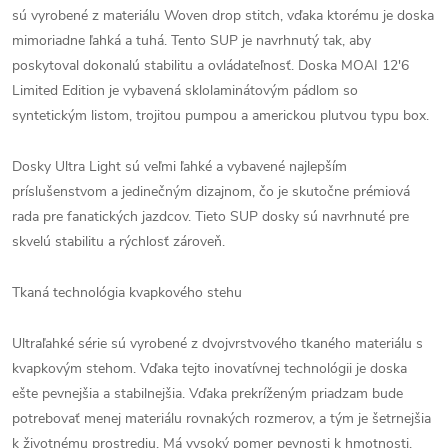
sú vyrobené z materiálu Woven drop stitch, vďaka ktorému je doska
mimoriadne ľahká a tuhá. Tento SUP je navrhnutý tak, aby
poskytoval dokonalú stabilitu a ovládateľnosť. Doska MOAI 12'6
Limited Edition je vybavená sklolaminátovým pádlom so
syntetickým listom, trojitou pumpou a americkou plutvou typu box.
Dosky Ultra Light sú veľmi ľahké a vybavené najlepším
príslušenstvom a jedinečným dizajnom, čo je skutočne prémiová
rada pre fanatických jazdcov. Tieto SUP dosky sú navrhnuté pre
skvelú stabilitu a rýchlosť zároveň.
Tkaná technológia kvapkového stehu
Ultraľahké série sú vyrobené z dvojvrstvového tkaného materiálu s
kvapkovým stehom. Vďaka tejto inovatívnej technológii je doska
ešte pevnejšia a stabilnejšia. Vďaka prekríženým priadzam bude
potrebovať menej materiálu rovnakých rozmerov, a tým je šetrnejšia
k životnému prostrediu. Má vysoký pomer pevnosti k hmotnosti.