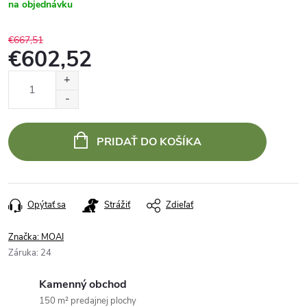
na objednávku
€667,51
€602,52
Jednotková
cena:
PRIDAŤ DO KOŠÍKA
Opýtať sa
Strážiť
Zdieľať
Značka:
MOAI
Záruka
:
24
Kamenný obchod
150 m² predajnej plochy