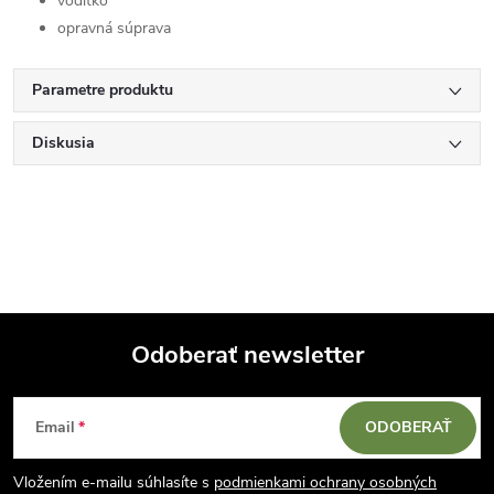
vodítko
opravná súprava
Parametre produktu
Diskusia
Odoberať newsletter
Z
Email
ODOBERAŤ
á
Vložením e-mailu súhlasíte s
podmienkami ochrany osobných