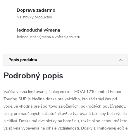
Doprava zadarmo
Na stovky produktov
Jednoduchá výmena
Jednoduchá výmena a vrátanie tovaru
Popis produktu
Podrobný popis
Väčšia verzia limitovanej ľahkej edície - MOAI 12'6 Limited Edition
Touring SUP je ideálna doska pre každého, kto rád trávi čas pri
vode. Je vhodná pre športovo založených, pokročilých používateľov,
ale aj pre nadšených začiatočníkov! Je tvarovaná tak, aby bola rýchla
a citlivá. Doska má dve sieťky na batožinu, takže si so sebou môžete
vziať veľa vybavenia na dlhšie vzdialenosti. Dosky z limitovanej edície