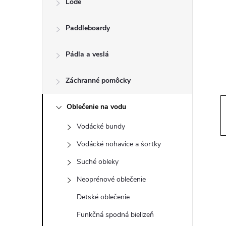
Lode
n
Paddleboardy
ý
p
Pádla a veslá
a
Záchranné pomôcky
n
Oblečenie na vodu
Vodácké bundy
e
Vodácké nohavice a šortky
l
Suché obleky
Neoprénové oblečenie
Detské oblečenie
Funkčná spodná bielizeň