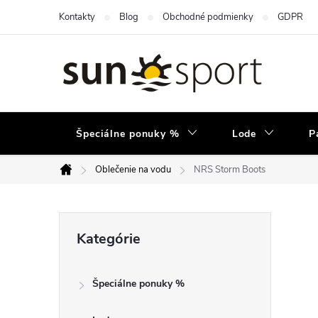
Prejsť
Kontakty
Blog
Obchodné podmienky
GDPR
na
obsah
Špeciálne ponuky %
Lode
P
Oblečenie na vodu
NRS Storm Boots
Domov
B
Preskočiť
Kategórie
kategórie
o
Špeciálne ponuky %
č