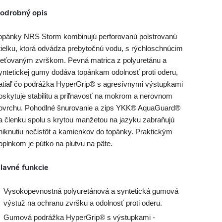
odrobný opis
opánky NRS Storm kombinujú perforovanú polstrovanú
tielku, ktorá odvádza prebytočnú vodu, s rýchloschnúcim
ieťovaným zvrškom. Pevná matrica z polyuretánu a
yntetickej gumy dodáva topánkam odolnosť proti oderu,
atiaľ čo podrážka HyperGrip® s agresívnymi výstupkami
oskytuje stabilitu a priľnavosť na mokrom a nerovnom
ovrchu. Pohodlné šnurovanie a zips YKK® AquaGuard®
a členku spolu s krytou manžetou na jazyku zabraňujú
niknutiu nečistôt a kamienkov do topánky. Praktickým
oplnkom je pútko na plutvu na päte.
lavné funkcie
Vysokopevnostná polyuretánová a syntetická gumová
výstuž na ochranu zvršku a odolnosť proti oderu.
Gumová podrážka HyperGrip® s výstupkami -