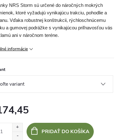
nky NRS Storm sú určené do náročných mokrých
ienok, ktoré vyžadujú vynikajúcu trakciu, pohodlie a
anu. Vďaka robustnej konštrukcii, rýchloschnúcemu
ku a gumovej podrážke s vynikajúcou priľnavosťou vás
lamú ani v náročnom teréne.
ilné informácie
ant
174,45
otková
:
PRIDAŤ DO KOŠÍKA