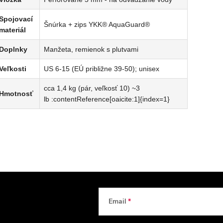
Spojovací
Šnúrka + zips YKK® AquaGuard®
materiál
Doplnky
Manžeta, remienok s plutvami
Veľkosti
US 6-15 (EÚ približne 39-50); unisex
cca 1,4 kg (pár, veľkosť 10) ~3
Hmotnosť
lb :contentReference[oaicite:1]{index=1}
Email