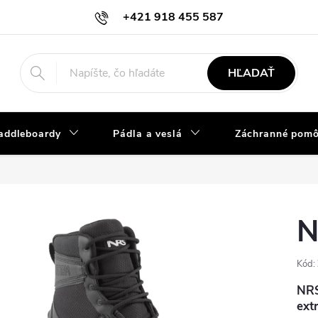
+421 918 455 587
info@vodacky-obchod.sk
HĽADAŤ
addleboardy
Pádla a veslá
Záchranné pom
N
Kód:
NRS
ext