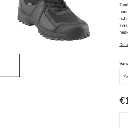
Topá
podm
ochr
zvrš
nesk
Deta
Vari
€
Jedn
cena