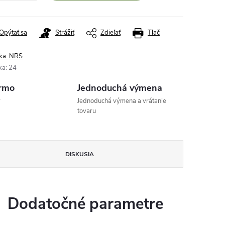
Opýtať sa
Strážiť
Zdieľať
Tlač
ka:
NRS
ka
:
24
rmo
Jednoduchá výmena
v
Jednoduchá výmena a vrátanie
tovaru
DISKUSIA
Dodatočné parametre