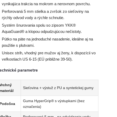
vynikajúca trakcia na mokrom a nerovnom povrchu.
Perforovaná 5 mm stielka a zvršok zo sieťoviny na
rýchly odvod vody a rýchle schnutie.
Systém šnurovania spolu so zipsom YKK®
AquaGuard® a klopou odpudzujúcou nečistoty.
Pútko na päte na jednoduché nasadenie, ideálne aj na
použitie s plutvami.
Unisex strih, vhodný pre mužov aj ženy, k dispozícii vo
veľkostiach US 6-15 (EÚ približne 39-50).
echnické parametre
Vrchný
Sieťovina + výstuž z PU a syntetickej gumy
materiál
Guma HyperGrip® s výstupkami (bez
Podošva
označenia)
Vložka
Perforované 5 mm - na odvádzanie vody