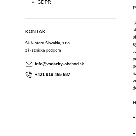
GDPR
P
T
s
KONTAKT
s
SUN store Slovakia, s.r.o.
s
z
p
info
@
vodacky-obchod.sk
p
n
+421 918 455 587
v
d
H