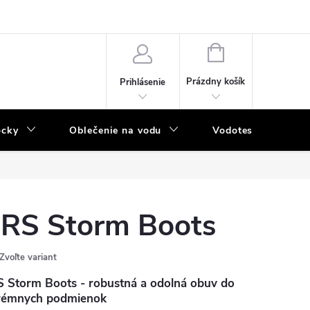
NÁKUPNÝ
KOŠÍK
Prázdny košík
Prihlásenie
ôcky
Oblečenie na vodu
Vodotesný program
RS Storm Boots
Zvoľte variant
 Storm Boots - robustná a odolná obuv do
rémnych podmienok