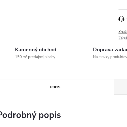
Znač
Záru
Kamenný obchod
Doprava zada
150 m² predajnej plochy
Na stovky produkto
POPIS
Podrobný popis