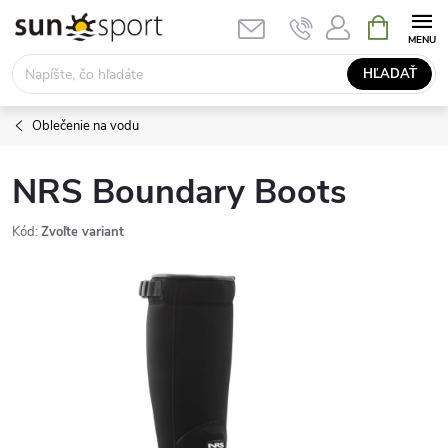
Prejsť
NÁKUPN
KOŠÍK
na
obsah
HĽADAŤ
Oblečenie na vodu
NRS Boundary Boots
Kód:
Zvoľte variant