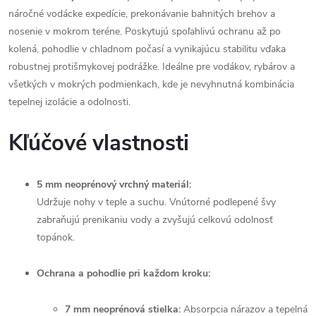
náročné vodácke expedície, prekonávanie bahnitých brehov a
nosenie v mokrom teréne. Poskytujú spoľahlivú ochranu až po
kolená, pohodlie v chladnom počasí a vynikajúcu stabilitu vďaka
robustnej protišmykovej podrážke. Ideálne pre vodákov, rybárov a
všetkých v mokrých podmienkach, kde je nevyhnutná kombinácia
tepelnej izolácie a odolnosti.
Kľúčové vlastnosti
5 mm neoprénový vrchný materiál:
Udržuje nohy v teple a suchu. Vnútorné podlepené švy
zabraňujú prenikaniu vody a zvyšujú celkovú odolnosť
topánok.
Ochrana a pohodlie pri každom kroku:
7 mm neoprénová stielka:
Absorpcia nárazov a tepelná