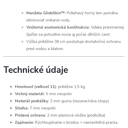
Manžeta GlideSkin™:
Priliehavý horný lem pomáha
eliminovať vnikanie vody.
Vnútorná anatomická konštrukcia:
Vďaka priestrannej
špičke sa pohodlne nosia aj počas dlhších ciest.
Výška približne 38 cm poskytuje dostatočnú ochranu
pred vodou a blatom.
Technické údaje
Hmotnosť (veľkosť 11):
približne 1,5 kg
Vrchný materiál:
5 mm neoprén
Materiál podrážky:
3 mm guma (nezanecháva stopy)
Stielka:
7 mm neoprén
Pridaná ochrana:
2 mm plastová vložka (podložka)
Zapínanie:
Rýchloupínanie s brzdou + nastaviteľná pracka