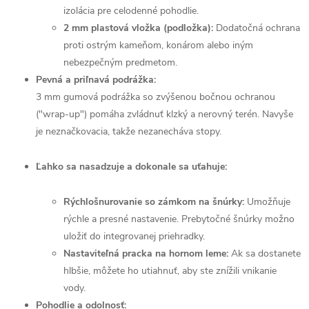
izolácia pre celodenné pohodlie.
2 mm plastová vložka (podložka):
Dodatočná ochrana
proti ostrým kameňom, konárom alebo iným
nebezpečným predmetom.
Pevná a priľnavá podrážka:
3 mm gumová podrážka so zvýšenou bočnou ochranou
("wrap-up") pomáha zvládnuť klzký a nerovný terén. Navyše
je neznačkovacia, takže nezanecháva stopy.
Ľahko sa nasadzuje a dokonale sa uťahuje:
Rýchlošnurovanie so zámkom na šnúrky:
Umožňuje
rýchle a presné nastavenie. Prebytočné šnúrky možno
uložiť do integrovanej priehradky.
Nastaviteľná pracka na hornom leme:
Ak sa dostanete
hlbšie, môžete ho utiahnuť, aby ste znížili vnikanie
vody.
Pohodlie a odolnosť: