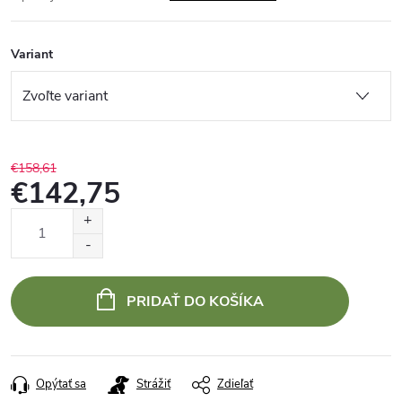
Variant
€158,61
€142,75
Jednotková
cena:
PRIDAŤ DO KOŠÍKA
Opýtať sa
Strážiť
Zdieľať