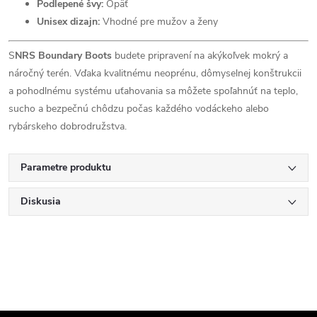
Podlepené švy:
Opäť
Unisex dizajn:
Vhodné pre mužov a ženy
S
NRS Boundary Boots
budete pripravení na akýkoľvek mokrý a
náročný terén. Vďaka kvalitnému neoprénu, dômyselnej konštrukcii
a pohodlnému systému uťahovania sa môžete spoľahnúť na teplo,
sucho a bezpečnú chôdzu počas každého vodáckeho alebo
rybárskeho dobrodružstva.
Parametre produktu
Diskusia