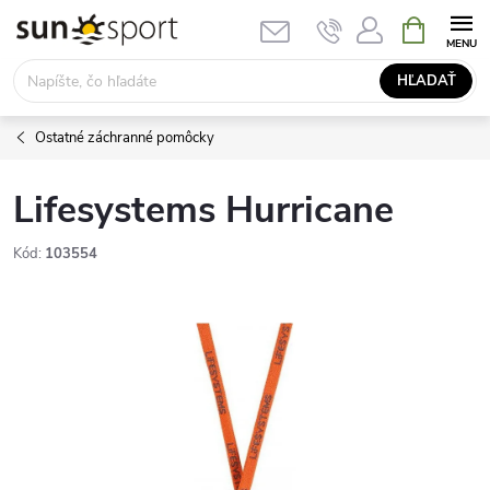
Prejsť
NÁKUPN
KOŠÍK
na
obsah
HĽADAŤ
Ostatné záchranné pomôcky
Lifesystems Hurricane
Kód:
103554