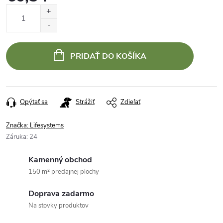
Jednotková
cena:
PRIDAŤ DO KOŠÍKA
Opýtať sa
Strážiť
Zdieľať
Značka:
Lifesystems
Záruka
:
24
Kamenný obchod
150 m² predajnej plochy
Doprava zadarmo
Na stovky produktov