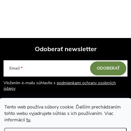
Odoberať newsletter
Z
Email
ODOBERAŤ
á
Vložením e-mailu súhlasíte s
podmienkami ochrany osobných
p
údajov
ä
Tento web používa súbory cookie. Ďalším prechádzaním
tohto webu vyjadrujete súhlas s ich používaním. Viac
t
informácií
tu
.