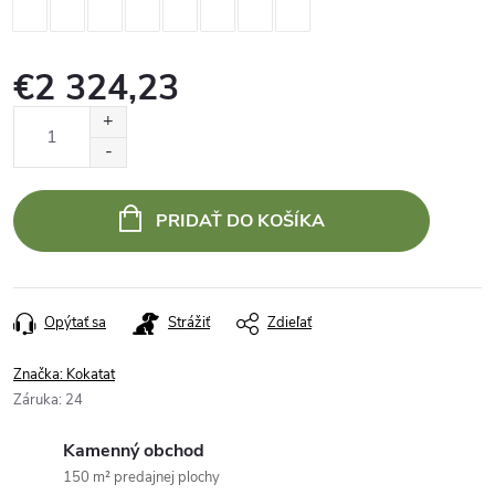
€2 324,23
Jednotková
cena:
PRIDAŤ DO KOŠÍKA
Opýtať sa
Strážiť
Zdieľať
Značka:
Kokatat
Záruka
:
24
Kamenný obchod
150 m² predajnej plochy