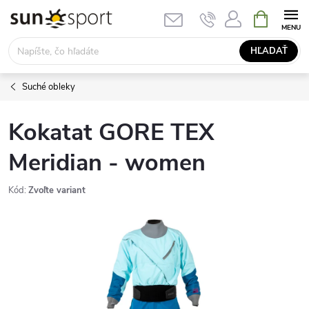
Prejsť
NÁKUPN
KOŠÍK
na
obsah
HĽADAŤ
Suché obleky
Kokatat GORE TEX
Meridian - women
Kód:
Zvoľte variant