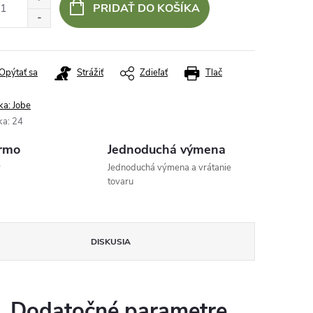
PRIDAŤ DO KOŠÍKA
Opýtať sa
Strážiť
Zdieľať
Tlač
ka:
Jobe
ka
:
24
rmo
Jednoduchá výmena
v
Jednoduchá výmena a vrátanie
tovaru
DISKUSIA
Dodatočné parametre