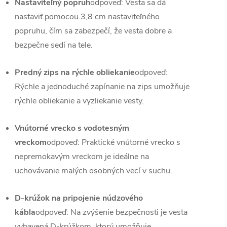
Nastaviteľný popruh
odpoveď: Vesta sa dá
nastaviť pomocou 3,8 cm nastaviteľného
popruhu, čím sa zabezpečí, že vesta dobre a
bezpečne sedí na tele.
Predný zips na rýchle obliekanie
odpoveď:
Rýchle a jednoduché zapínanie na zips umožňuje
rýchle obliekanie a vyzliekanie vesty.
Vnútorné vrecko s vodotesným
vreckom
odpoveď: Praktické vnútorné vrecko s
nepremokavým vreckom je ideálne na
uchovávanie malých osobných vecí v suchu.
D-krúžok na pripojenie núdzového
kábla
odpoveď: Na zvýšenie bezpečnosti je vesta
vybavená D-krúžkom, ktorý umožňuje