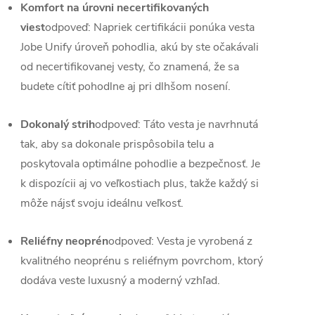
Komfort na úrovni necertifikovaných
viest
odpoveď: Napriek certifikácii ponúka vesta
Jobe Unify úroveň pohodlia, akú by ste očakávali
od necertifikovanej vesty, čo znamená, že sa
budete cítiť pohodlne aj pri dlhšom nosení.
Dokonalý strih
odpoveď: Táto vesta je navrhnutá
tak, aby sa dokonale prispôsobila telu a
poskytovala optimálne pohodlie a bezpečnosť. Je
k dispozícii aj vo veľkostiach plus, takže každý si
môže nájsť svoju ideálnu veľkosť.
Reliéfny neoprén
odpoveď: Vesta je vyrobená z
kvalitného neoprénu s reliéfnym povrchom, ktorý
dodáva veste luxusný a moderný vzhľad.