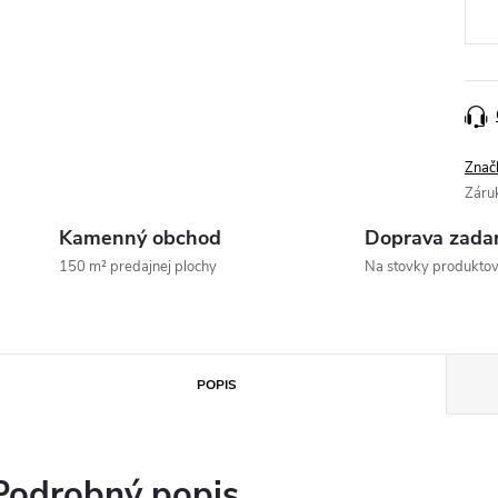
Znač
Záru
Kamenný obchod
Doprava zada
150 m² predajnej plochy
Na stovky produkto
POPIS
Podrobný popis