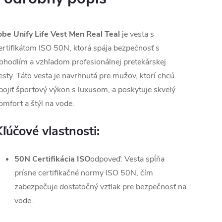
obe Unify Life Vest Men Real Teal
je vesta s
ertifikátom ISO 50N, ktorá spája bezpečnosť s
ohodlím a vzhľadom profesionálnej pretekárskej
esty. Táto vesta je navrhnutá pre mužov, ktorí chcú
pojiť športový výkon s luxusom, a poskytuje skvelý
omfort a štýl na vode.
Kľúčové vlastnosti:
50N Certifikácia ISO
odpoveď: Vesta spĺňa
prísne certifikačné normy ISO 50N, čím
zabezpečuje dostatočný vztlak pre bezpečnosť na
vode.