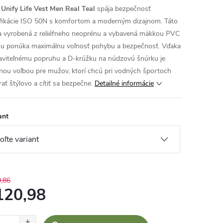
 Unify Life Vest Men Real Teal
spája bezpečnosť
ifikácie ISO 50N s komfortom a moderným dizajnom. Táto
a vyrobená z reliéfneho neoprénu a vybavená mäkkou PVC
u ponúka maximálnu voľnosť pohybu a bezpečnosť. Vďaka
aviteľnému popruhu a D-krúžku na núdzovú šnúrku je
lnou voľbou pre mužov, ktorí chcú pri vodných športoch
ať štýlovo a cítiť sa bezpečne.
Detailné informácie
ant
,86
120,98
otková
: