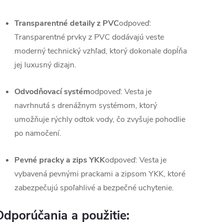
Transparentné detaily z PVC
odpoveď:
Transparentné prvky z PVC dodávajú veste
moderný technický vzhľad, ktorý dokonale dopĺňa
jej luxusný dizajn.
Odvodňovací systém
odpoveď: Vesta je
navrhnutá s drenážnym systémom, ktorý
umožňuje rýchly odtok vody, čo zvyšuje pohodlie
po namočení.
Pevné pracky a zips YKK
odpoveď: Vesta je
vybavená pevnými prackami a zipsom YKK, ktoré
zabezpečujú spoľahlivé a bezpečné uchytenie.
Odporúčania a použitie: