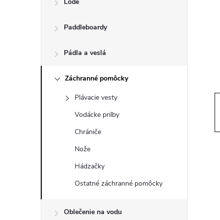
Lode
n
Paddleboardy
ý
p
Pádla a veslá
a
Záchranné pomôcky
Plávacie vesty
n
Vodácke prilby
e
Chrániče
Nože
l
Hádzačky
Ostatné záchranné pomôcky
Oblečenie na vodu