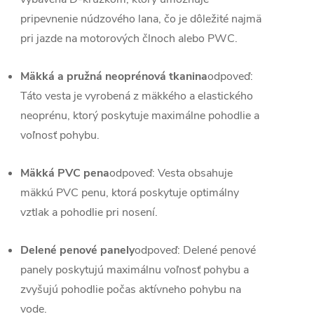
pripevnenie núdzového lana, čo je dôležité najmä
pri jazde na motorových člnoch alebo PWC.
Mäkká a pružná neoprénová tkanina
odpoveď:
Táto vesta je vyrobená z mäkkého a elastického
neoprénu, ktorý poskytuje maximálne pohodlie a
voľnosť pohybu.
Mäkká PVC pena
odpoveď: Vesta obsahuje
mäkkú PVC penu, ktorá poskytuje optimálny
vztlak a pohodlie pri nosení.
Delené penové panely
odpoveď: Delené penové
panely poskytujú maximálnu voľnosť pohybu a
zvyšujú pohodlie počas aktívneho pohybu na
vode.