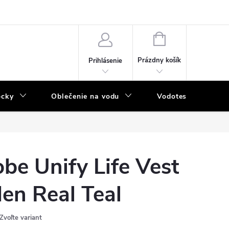
NÁKUPNÝ
KOŠÍK
Prázdny košík
Prihlásenie
ôcky
Oblečenie na vodu
Vodotesný program
obe Unify Life Vest
en Real Teal
Zvoľte variant