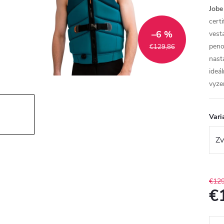
Jobe
cert
–6 %
vest
peno
€129,86
nast
ideá
vyzer
Vari
€129
€
Jedn
cena