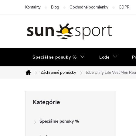
Prejsť
Kontakty
Blog
Obchodné podmienky
GDPR
na
obsah
Špeciálne ponuky %
Lode
P
Záchranné pomôcky
Jobe Unify Life Vest Men Rea
Domov
B
Preskočiť
Kategórie
kategórie
o
Špeciálne ponuky %
č