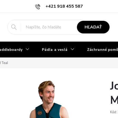
+421 918 455 587
info@vodacky-obchod.sk
HĽADAŤ
addleboardy
Pádla a veslá
Záchranné pom
l Teal
J
M
Kód: