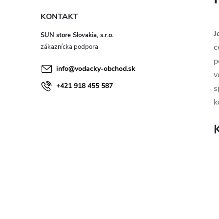
KONTAKT
J
SUN store Slovakia, s.r.o.
c
p
info
@
vodacky-obchod.sk
v
+421 918 455 587
s
k