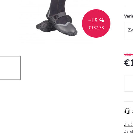
Vari
–15 %
€137,78
€137
€
Jedn
cena
Znač
Záru