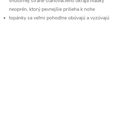
vnútornej strane sťahovacieho okraja hladký
neoprén, ktorý pevnejšie prilieha k nohe
topánky sa veľmi pohodlne obúvajú a vyzúvajú