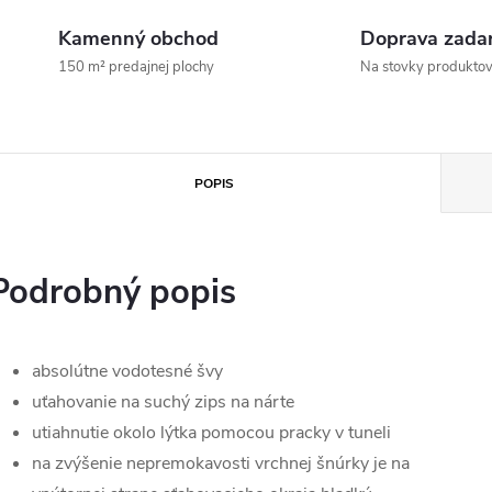
Kamenný obchod
Doprava zada
150 m² predajnej plochy
Na stovky produkto
POPIS
Podrobný popis
absolútne vodotesné švy
uťahovanie na suchý zips na nárte
utiahnutie okolo lýtka pomocou pracky v tuneli
na zvýšenie nepremokavosti vrchnej šnúrky je na