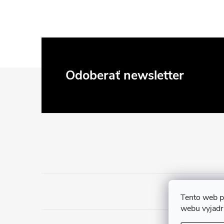
Z
Odoberať newsletter
á
p
ä
t
i
Tento web p
webu vyjadru