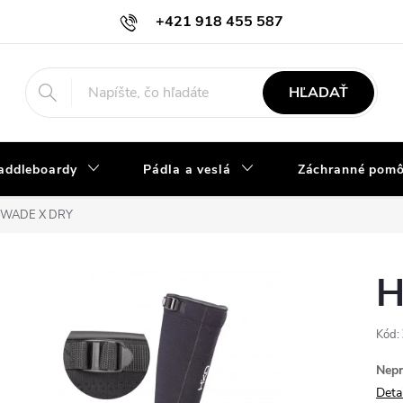
+421 918 455 587
info@vodacky-obchod.sk
HĽADAŤ
addleboardy
Pádla a veslá
Záchranné pom
 WADE X DRY
H
Kód:
Nepr
Deta