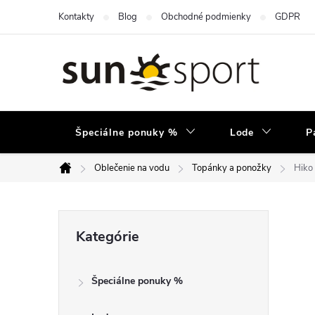
Prejsť
Kontakty
Blog
Obchodné podmienky
GDPR
na
obsah
Špeciálne ponuky %
Lode
P
Oblečenie na vodu
Topánky a ponožky
Hiko
Domov
B
Preskočiť
Kategórie
kategórie
o
Špeciálne ponuky %
č