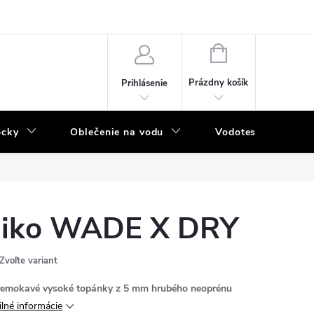
NÁKUPNÝ
KOŠÍK
Prázdny košík
Prihlásenie
ôcky
Oblečenie na vodu
Vodotesný program
iko WADE X DRY
Zvoľte variant
emokavé vysoké topánky z 5 mm hrubého neoprénu
ilné informácie