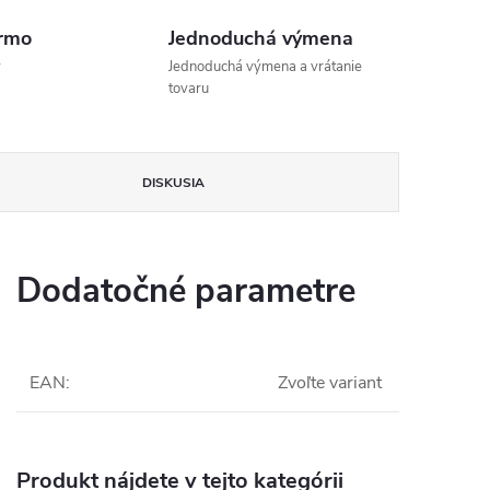
rmo
Jednoduchá výmena
v
Jednoduchá výmena a vrátanie
tovaru
DISKUSIA
Dodatočné parametre
EAN
:
Zvoľte variant
Produkt nájdete v tejto kategórii