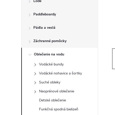
Lode
n
Paddleboardy
ý
p
Pádla a veslá
a
Záchranné pomôcky
n
Oblečenie na vodu
Vodácké bundy
e
Vodácké nohavice a šortky
l
Suché obleky
Neoprénové oblečenie
Detské oblečenie
Funkčná spodná bielizeň