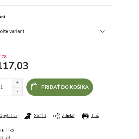
ant
,78
117,03
otková
:
PRIDAŤ DO KOŠÍKA
Opýtať sa
Strážiť
Zdieľať
Tlač
ka:
Hiko
ka
:
24