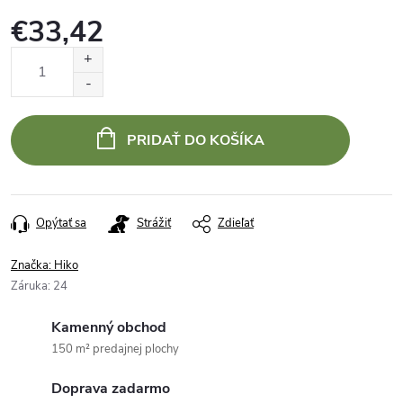
€33,42
Jednotková
cena:
PRIDAŤ DO KOŠÍKA
Opýtať sa
Strážiť
Zdieľať
Značka:
Hiko
Záruka
:
24
Kamenný obchod
150 m² predajnej plochy
Doprava zadarmo