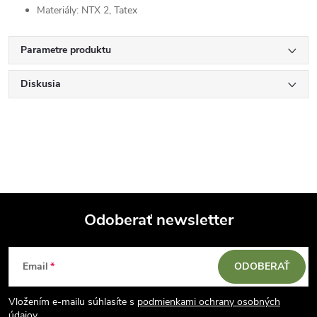
Materiály: NTX 2, Tatex
Parametre produktu
Diskusia
Odoberať newsletter
Z
Email
ODOBERAŤ
á
Vložením e-mailu súhlasíte s
podmienkami ochrany osobných
údajov