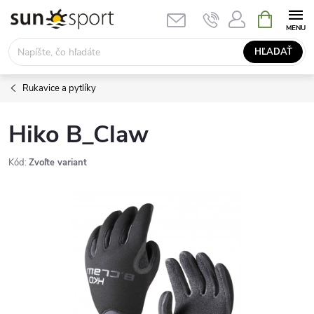
Prejsť
NÁKUPN
KOŠÍK
na
obsah
HĽADAŤ
Rukavice a pytlíky
Hiko B_Claw
Kód:
Zvoľte variant