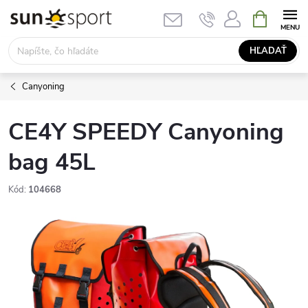
Prejsť
NÁKUPN
KOŠÍK
na
obsah
HĽADAŤ
Canyoning
CE4Y SPEEDY Canyoning
bag 45L
Kód:
104668