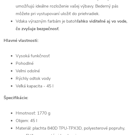
umožňujú ideálne rozloženie vašej výbavy. Bederný pás
môžete pri vystupovaní uložiť do priehradiek.
Vďaka výrazným farbám je batoh
ľahko viditeľné aj vo vode,
čo zvyšuje bezpečnosť
.
Hlavné vlastnosti:
Vysoká funkčnosť
Pohodlné
Veľmi odolné
Rýchly odtok vody
Veľká kapacita - 45 l
Špecifikácie:
Hmotnosť: 1770 g
Objem: 45 l
Materiál: plachta 840D TPU-TPX3D, polyesterové popruhy,