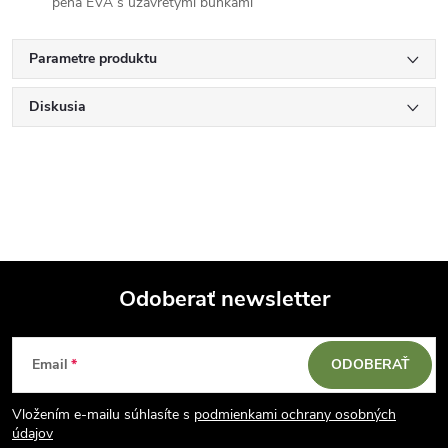
pena EVA s uzavretými bunkami
Parametre produktu
Diskusia
Odoberať newsletter
Z
Email
ODOBERAŤ
á
Vložením e-mailu súhlasíte s
podmienkami ochrany osobných
p
údajov