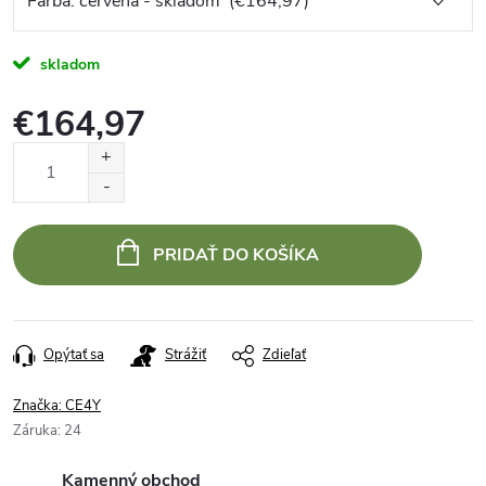
skladom
€164,97
Jednotková
cena:
PRIDAŤ DO KOŠÍKA
Opýtať sa
Strážiť
Zdieľať
Značka:
CE4Y
Záruka
:
24
Kamenný obchod