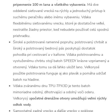
pripevnenie 100 m lana a všetkého vybavenia
. Má dve
oddelené sieťované vrecká na rýchly a jednoduchý prístup k
suchému peračníku alebo inému vybaveniu. Vďaka
flexibilnému sieťovanému vrecku, ktoré je dostatočne veľké,
nestratíte žiadny priestor, keď nebudete používať celú spodnú
priehradku.
Široké a polstrované ramenné popruhy, polstrovaný chrbát a
široký a polstrovaný bedrový pás poskytujú dostatok
pohodlia pri cestovaní a v kaňone. Vďaka polstrovanému a
vystuženému chrbtu stojí batoh SPEEDY krásne vzpriamený a
otvorený. Vďaka tomu sa dá ľahko uložiť lano. Veľkorysé
použitie polstrovania funguje aj ako plavák a pomáha udržať
batoh na hladine.
Vďaka zváranému dnu TPU-TPX3D je tento batoh
mimoriadne odolný, dlhotrvajúci a odolný voči oderu.
Veľkorysý a
početné drenážne otvory umožňujú veľmi rýchly
odtok vody
.
Samostatné zadné vrecko a ďalšie vrecko v poklope